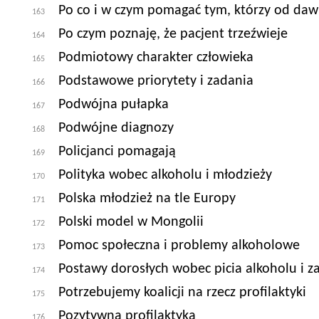
Po co i w czym pomagać tym, którzy od daw
163
Po czym poznaję, że pacjent trzeźwieje
164
Podmiotowy charakter człowieka
165
Podstawowe priorytety i zadania
166
Podwójna pułapka
167
Podwójne diagnozy
168
Policjanci pomagają
169
Polityka wobec alkoholu i młodzieży
170
Polska młodzież na tle Europy
171
Polski model w Mongolii
172
Pomoc społeczna i problemy alkoholowe
173
Postawy dorosłych wobec picia alkoholu i 
174
Potrzebujemy koalicji na rzecz profilaktyki
175
Pozytywna profilaktyka
176