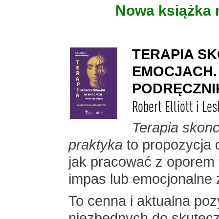
Nowa książka
TERAPIA S
EMOCJACH. 
PODRĘCZNI
Robert Elliott i Le
Terapia skonc
praktyka
to propozycja d
jak pracować z oporem 
impas lub emocjonalne z
To cenna i aktualna poz
niezbędnych do skutecz