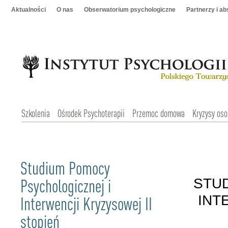
Aktualności
O nas
Obserwatorium psychologiczne
Partnerzy i a
Szkolenia
Ośrodek Psychoterapii
Przemoc domowa
Kryzysy oso
Studium Pomocy
Psychologicznej i
STU
Interwencji Kryzysowej II
INT
stopień