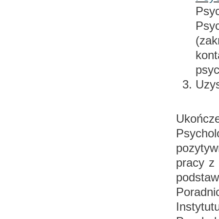
Psy
Psy
(za
kon
psyc
Uzys
Ukońc
Psycho
pozytyw
pracy z 
podsta
Poradni
Instytu