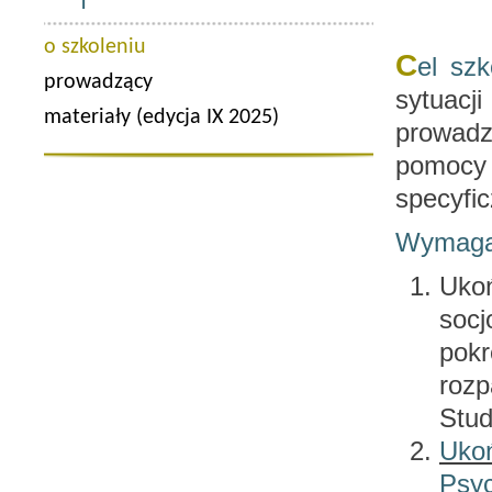
o szkoleniu
C
el szk
prowadzący
sytuacj
materiały (edycja IX 2025)
prowadz
pomocy 
specyfi
Wymaga
Ukoń
socj
pok
roz
Stud
Uko
Psyc