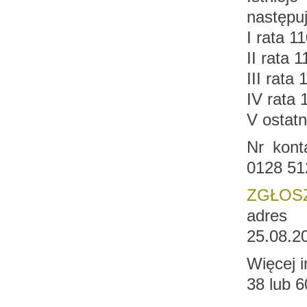
następuj
I rata 1
II rata 
III rata
IV rata 
V ostatn
Nr kon
0128 512
ZGŁOS
adres
25.08.20
Więcej i
38 lub 