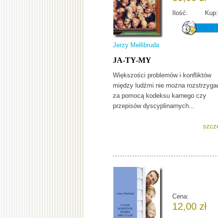
Ilość:
Kup:
Jerzy Mellibruda
JA-TY-MY
Większości problemów i konfliktów
między ludźmi nie można rozstrzyga
za pomocą kodeksu karnego czy
przepisów dyscyplinarnych...
szcz
Cena:
12,00 zł