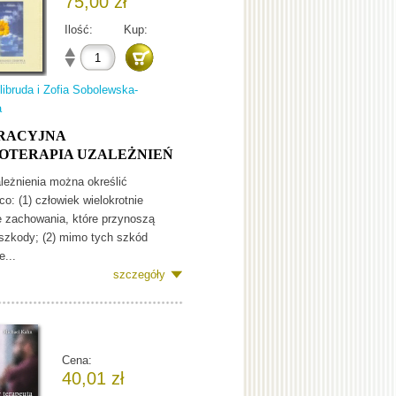
75,00 zł
Ilość:
Kup:
libruda i Zofia Sobolewska-
a
RACYJNA
OTERAPIA UZALEŻNIEŃ
ależnienia można określić
co: (1) człowiek wielokrotnie
 zachowania, które przynoszą
szkody; (2) mimo tych szkód
e...
szczegóły
Cena:
40,01 zł