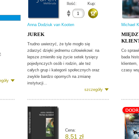
Ilość:
Kup:
Anna Dodziuk van Kooten
Michael 
JUREK
MIĘDZ
KLIEN
Trudno uwierzyć, że tyle mogło się
zdarzyć dzięki jednemu człowiekowi: na
Co sprawi
ć
lepsze zmieniło się życie setek tysięcy
bada histo
pojedynczych osób i rodzin, ale też
klientem,
całych grup i kategorii społecznych oraz
czasy wsp
zwykle bardzo opornych na zmianę
egóły
instytucji...
szczegóły
Cena:
8,51 zł