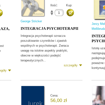
Ilość:
Kup:
:
George Stricker
Jerzy Mel
INTEGRACJA PSYCHOTERAPII
RAZA,
Mellibrud
Integracja psychoterapii oznacza
INTEG
poszukiwanie czynników i zjawisk
PSYCH
wspólnych w psychoterapii. Zwraca
est
Istotę uz
uwagę na istotne aspekty praktyki,
e
następują
obecne w większości podejść
podejmuje
terapeutycznych...
poważne 
szczegóły
kontynuuj
egóły
Cena:
56,00 zł