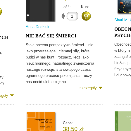
Ilość:
Kup:
Shari M. 
Anna Dodziuk
OBECN
PSYCH
NIE BAĆ SIĘ ŚMIERCI
YCH
Obecność
Stale obecna perspektywa śmierci – nie
w którym 
jako przerażającej, ciemnej siły, która
h,
zaangażo
budzi w nas bunt i rozpacz, lecz jako
bieżącej 
nieuchronnego, naturalnego zwieńczenia
fizyczny
naszego rozwoju, stanowiącego część
i duchowy
ogromnego procesu przemijania – uczy
zy
nas cenić ulotne piękno...
sem
szczegóły
egóły
Cena:
38,50 zł