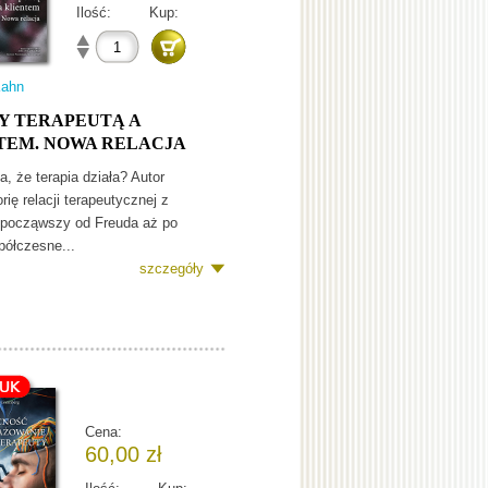
Ilość:
Kup:
Kahn
Y TERAPEUTĄ A
TEM. NOWA RELACJA
a, że terapia działa? Autor
rię relacji terapeutycznej z
 począwszy od Freuda aż po
ółczesne...
szczegóły
Cena:
60,00 zł