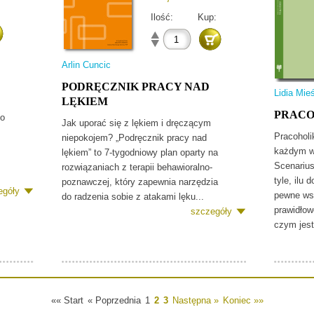
Ilość:
Kup:
Arlin Cuncic
PODRĘCZNIK PRACY NAD
Lidia Mie
LĘKIEM
PRAC
go
Jak uporać się z lękiem i dręczącym
Pracoholi
niepokojem? „Podręcznik pracy nad
każdym w
lękiem” to 7-tygodniowy plan oparty na
Scenarius
rozwiązaniach z terapii behawioralno-
tyle, ilu 
poznawczej, który zapewnia narzędzia
egóły
pewne ws
do radzenia sobie z atakami lęku...
prawidłow
szczegóły
czym jest
«« Start
« Poprzednia
1
2
3
Następna »
Koniec »»