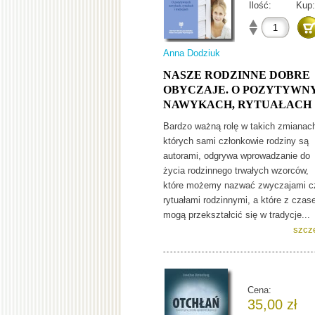
Ilość:
Kup:
Anna Dodziuk
NASZE RODZINNE DOBRE
OBYCZAJE. O POZYTYWN
NAWYKACH, RYTUAŁACH
Bardzo ważną rolę w takich zmianac
których sami członkowie rodziny są
autorami, odgrywa wprowadzanie do
życia rodzinnego trwałych wzorców,
które możemy nazwać zwyczajami c
rytuałami rodzinnymi, a które z cza
mogą przekształcić się w tradycje...
szcz
Cena:
35,00 zł