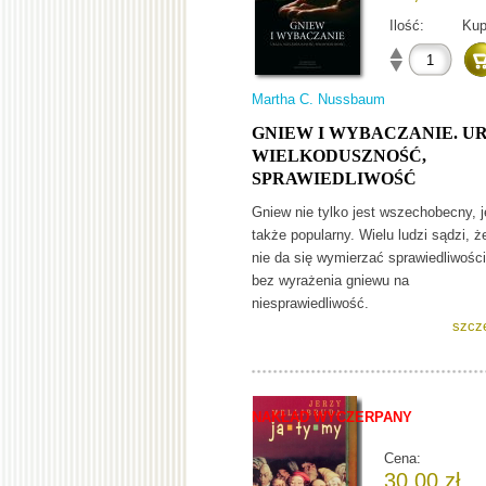
Ilość:
Kup
Martha C. Nussbaum
GNIEW I WYBACZANIE. U
WIELKODUSZNOŚĆ,
SPRAWIEDLIWOŚĆ
Gniew nie tylko jest wszechobecny, j
także popularny. Wielu ludzi sądzi, ż
nie da się wymierzać sprawiedliwości
bez wyrażenia gniewu na
niesprawiedliwość.
szcz
NAKŁAD WYCZERPANY
Cena:
30,00 zł