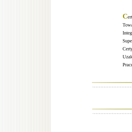
C
er
Towa
Integ
Supe
Cert
Uzal
Prac