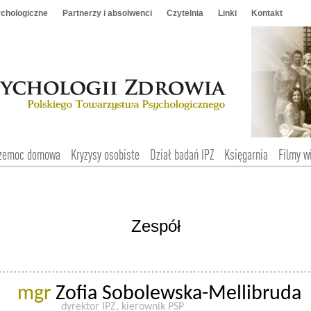
chologiczne
Partnerzy i absolwenci
Czytelnia
Linki
Kontakt
zemoc domowa
Kryzysy osobiste
Dział badań IPZ
Księgarnia
Filmy w
Zespół
mgr
Zofia Sobolewska-Mellibruda
dyrektor IPZ, kierownik PSP