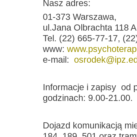
Nasz adres:
01-373 Warszawa,
ul.Jana Olbrachta 118 A
Tel. (22) 665-77-17, (2
www:
www.psychoterap
e-mail:
osrodek@ipz.ed
Informacje i zapisy od 
godzinach: 9.00-21.00.
Dojazd komunikacją miej
184, 189, 501 oraz tramwa