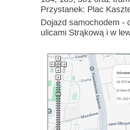
Przystanek: Plac Kaszte
Dojazd samochodem - o
ulicami Strąkową i w l
Ośrodek 
01-373 
ul.Jana O
Tel. (22)