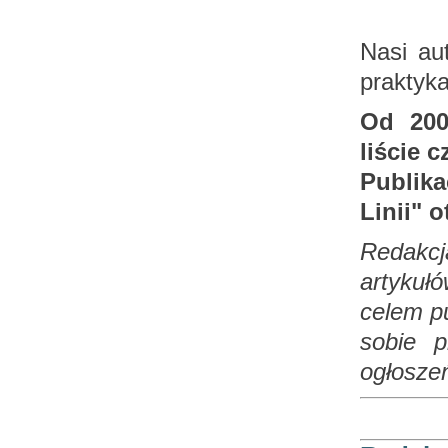
Nasi aut
praktyka
Od 200
liście 
Publik
Linii" 
Redakcj
artykuł
celem p
sobie p
ogłosze