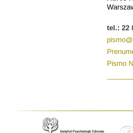
Warsza
tel.: 22
pismo@ni
Prenume
Pismo N