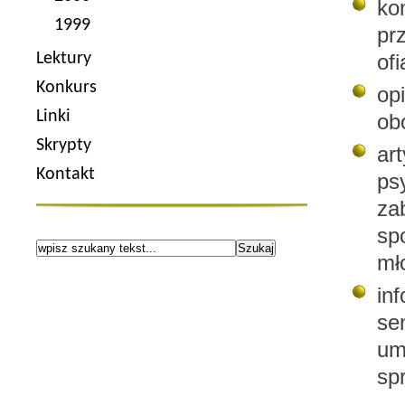
ko
1999
pr
Lektury
of
Konkurs
o
Linki
ob
Skrypty
ar
Kontakt
ps
za
sp
mł
in
se
um
sp