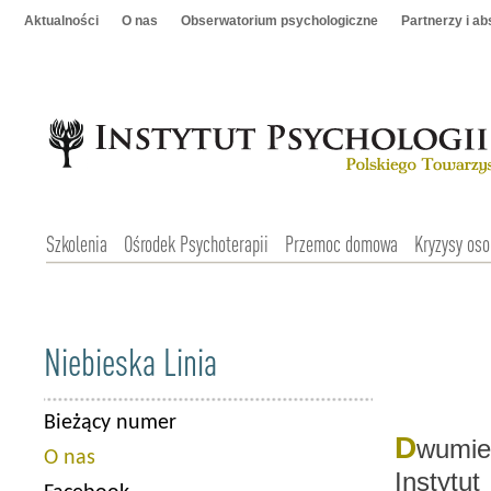
Aktualności
O nas
Obserwatorium psychologiczne
Partnerzy i a
Szkolenia
Ośrodek Psychoterapii
Przemoc domowa
Kryzysy oso
Niebieska Linia
Bieżący numer
D
wumie
O nas
Instytu