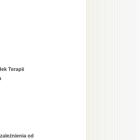
ek Terapii
a
zależnienia od