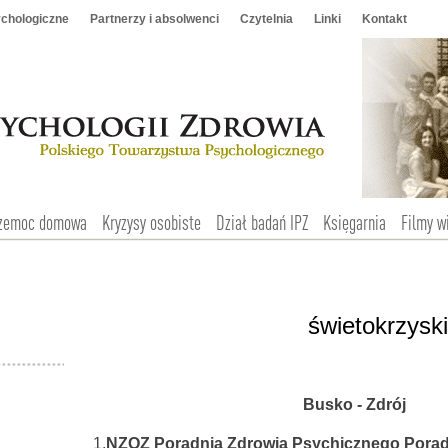
chologiczne
Partnerzy i absolwenci
Czytelnia
Linki
Kontakt
zemoc domowa
Kryzysy osobiste
Dział badań IPZ
Księgarnia
Filmy w
świetokrzysk
Busko - Zdrój
1.
NZOZ Poradnia Zdrowia Psychicznego Porad