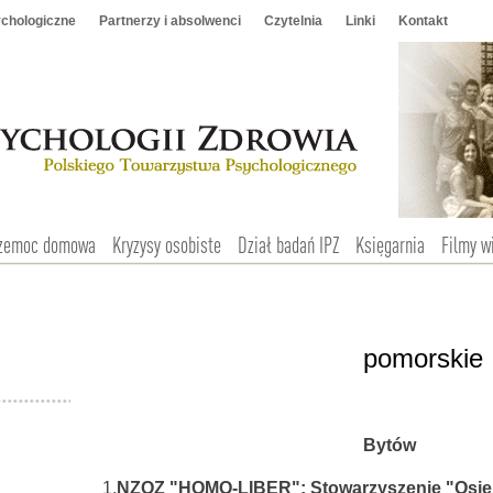
chologiczne
Partnerzy i absolwenci
Czytelnia
Linki
Kontakt
zemoc domowa
Kryzysy osobiste
Dział badań IPZ
Księgarnia
Filmy w
pomorskie
Bytów
1.
NZOZ "HOMO-LIBER"; Stowarzyszenie "Osi