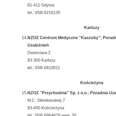
81-411 Gdynia
tel.: 058/ 6216135
Kartuzy
14.
NZOZ Centrum Medyczne "Kaszuby"; Poradn
Uzależnień
Dworcowa 2
83-300 Kartuzy
tel.: 058/ 6810011
Kościeżyna
15.
NZOZ "Przychodnia" Sp. z o.o.; Poradnia Uz
M.C. Skłodowskiej 7
83-400 Kościerzyna
tel.: 058/ 6864876 wew. 30