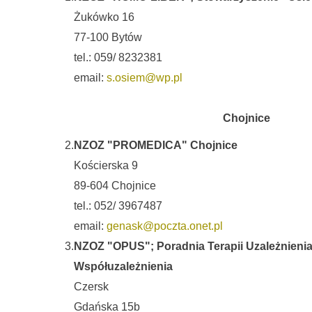
Żukówko 16
77-100 Bytów
tel.: 059/ 8232381
email:
s.osiem@wp.pl
Chojnice
2.
NZOZ "PROMEDICA" Chojnice
Kościerska 9
89-604 Chojnice
tel.: 052/ 3967487
email:
genask@poczta.onet.pl
3.
NZOZ "OPUS"; Poradnia Terapii Uzależnienia
Współuzależnienia
Czersk
Gdańska 15b