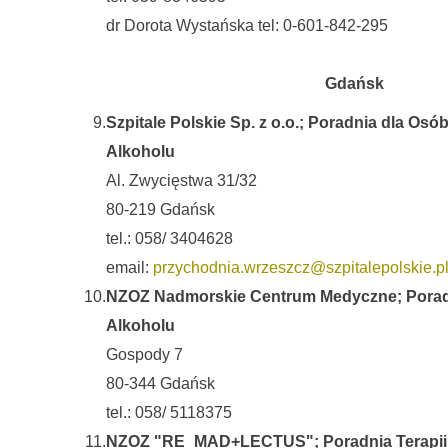
dr Dorota Wystańska tel: 0-601-842-295
Gdańsk
9.
Szpitale Polskie Sp. z o.o.; Poradnia dla Os
Alkoholu
Al. Zwycięstwa 31/32
80-219 Gdańsk
tel.: 058/ 3404628
email:
przychodnia.wrzeszcz@szpitalepolskie.p
10.
NZOZ Nadmorskie Centrum Medyczne; Porad
Alkoholu
Gospody 7
80-344 Gdańsk
tel.: 058/ 5118375
11.
NZOZ "RE_MAD+LECTUS"; Poradnia Terapii 