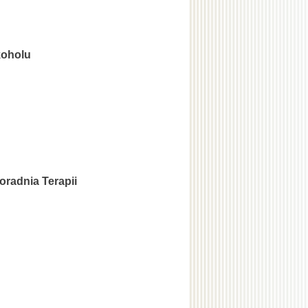
koholu
radnia Terapii