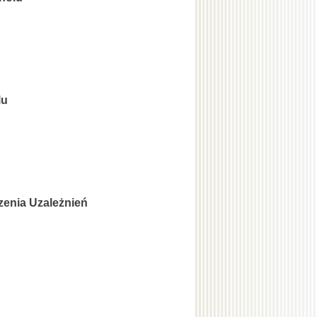
lu
zenia Uzależnień