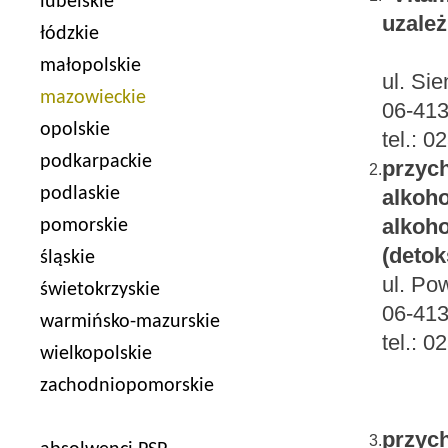
lubelskie
uzależ
łódzkie
małopolskie
ul. Si
mazowieckie
06-41
opolskie
tel.: 
podkarpackie
przych
2.
podlaskie
alkoho
alkoh
pomorskie
(detok
śląskie
ul. Po
świetokrzyskie
06-41
warmińsko-mazurskie
tel.: 
wielkopolskie
zachodniopomorskie
przych
3.