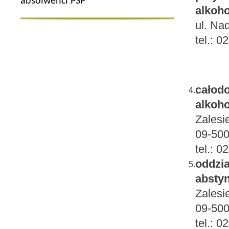
absolwenci PSP
alkoho
ul. Na
tel.: 
całodo
4.
alkoh
Zalesi
09-500
tel.: 
oddzia
5.
absty
Zalesi
09-500
tel.: 