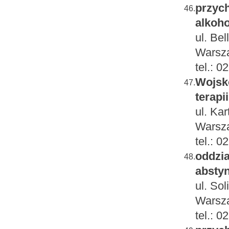
przych
46.
alkoho
ul. Bel
Warsza
tel.: 
Wojsk
47.
terapi
ul. Ka
Warsz
tel.: 
oddzia
48.
absty
ul. Sol
Warsza
tel.: 