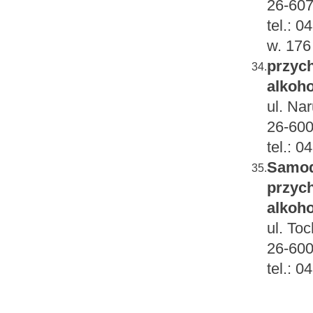
26-60
tel.: 
w. 176
przych
34.
alkoho
ul. Na
26-60
tel.: 
Samod
35.
przych
alkoho
ul. To
26-60
tel.: 