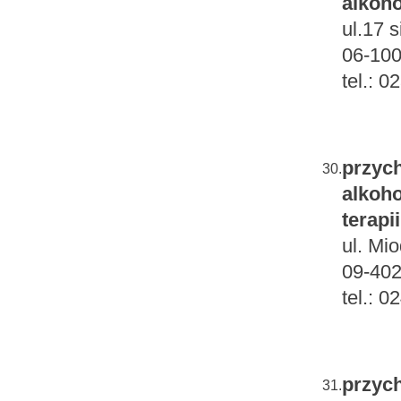
alkoho
ul.17 s
06-100
tel.: 
przych
30.
alkoho
terapi
ul. Mi
09-402
tel.: 
przych
31.