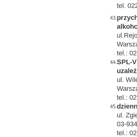
tel. 0
przych
43.
alkoho
ul.Rej
Warsz
tel.: 
SPL-Vi
44.
uzależ
ul. Wi
Warsza
tel.: 
dzienn
45.
ul. Zg
03-934
tel.: 