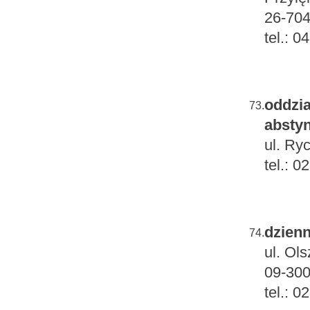
26-704
tel.: 
oddzia
73.
absty
ul. Ry
tel.: 
dzienn
74.
ul. Ol
09-300
tel.: 