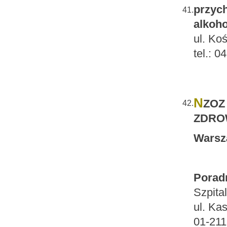
przych
41.
alkoho
ul. Ko
tel.: 
N
ZOZ
42.
ZDROW
Warsza
Poradn
Szpita
ul. Ka
01-21