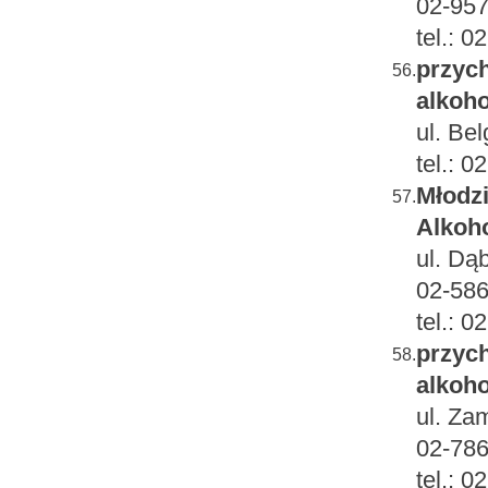
02-95
tel.: 
przych
56.
alkoho
ul. Be
tel.: 
Młodz
57.
Alkoh
ul. Dą
02-58
tel.: 
przych
58.
alkoho
ul. Za
02-78
tel.: 