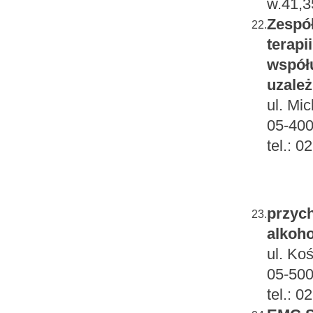
w.41,3
Zespół
22.
terapi
współu
uzależ
ul. Mi
05-40
tel.: 
przych
23.
alkoho
ul. Ko
05-500
tel.: 