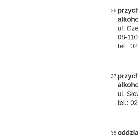
przych
36.
alkoho
ul. Cz
08-110
tel.: 
przych
37.
alkoho
ul. Sł
tel.: 
oddzia
38.