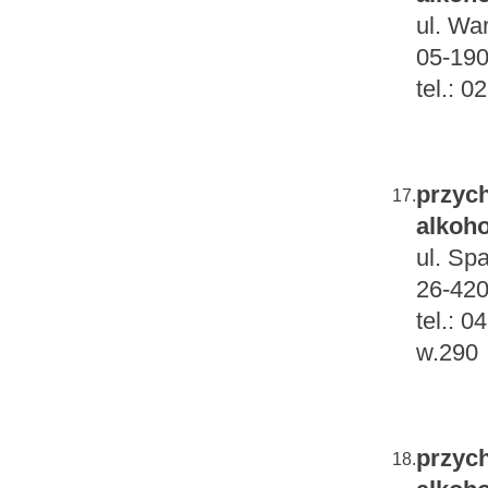
ul. Wa
05-190
tel.: 
przych
17.
alkoho
ul. Sp
26-420
tel.: 
w.290
przych
18.