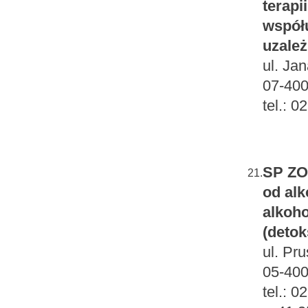
terapi
współu
uzależ
ul. Ja
07-400
tel.: 
SP ZOZ
21.
od alk
alkoh
(detok
ul. Pru
05-40
tel.: 