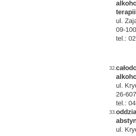
alkoho
terapi
ul. Zaj
09-100
tel.: 
całodo
32.
alkoh
ul. Kr
26-60
tel.: 
oddzia
33.
absty
ul. Kr