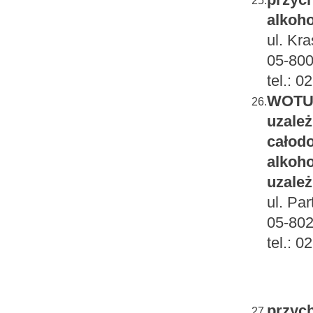
przych
25.
alkoho
ul. Kr
05-80
tel.: 0
WOTUW
26.
uzależ
całodo
alkoho
uzależ
ul. Pa
05-80
tel.: 
przych
27.