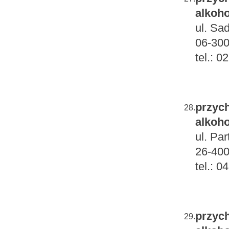
alkoho
ul. Sa
06-300
tel.: 
przych
28.
alkoho
ul. Pa
26-400
tel.: 
przych
29.