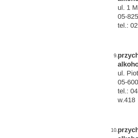
ul. 1 
05-825
tel.: 
przych
9.
alkoho
ul. Pio
05-600
tel.: 
w.418
przych
10.