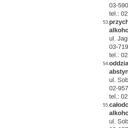
03-59
tel.: 
przych
53.
alkoho
ul. Jag
03-719
tel.: 
oddzia
54.
absty
ul. So
02-95
tel.: 
całodo
55.
alkoh
ul. So