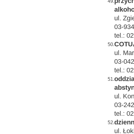
przych
49.
alkoho
ul. Zg
03-934
tel.: 
COTUA
50.
ul. Ma
03-042
tel.: 
oddzia
51.
absty
ul. Ko
03-24
tel.: 
dzienn
52.
ul. Łok