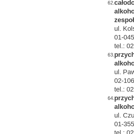
całodo
62.
alkoho
zespo
ul. Kol
01-045
tel.: 
przych
63.
alkoho
ul. Pa
02-106
tel.: 
przych
64.
alkoho
ul. Cz
01-35
tel.: 