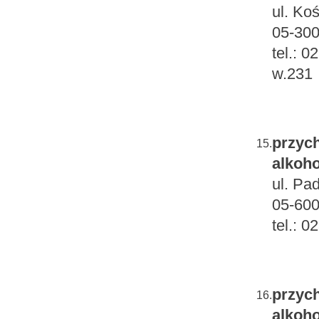
ul. Ko
05-300
tel.: 
w.231
przych
15.
alkoho
ul. Pa
05-60
tel.: 
przych
16.
alkoho