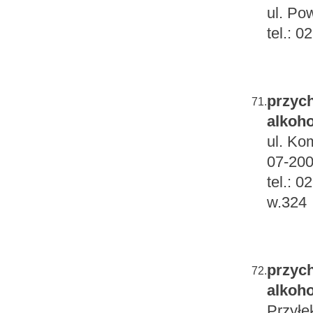
ul. Po
tel.: 
przych
71.
alkoho
ul. Ko
07-20
tel.: 
w.324
przych
72.
alkoho
Przyłę