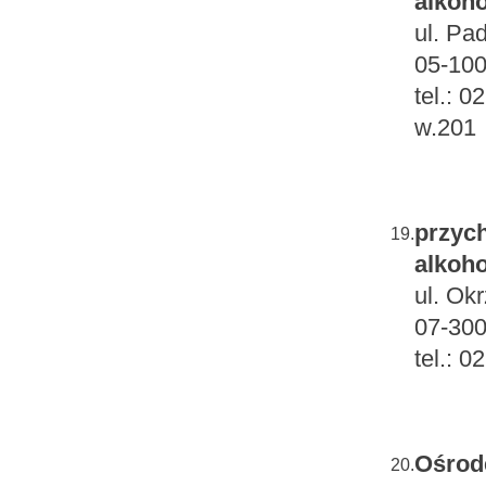
alkoho
ul. Pa
05-10
tel.: 
w.201
przych
19.
alkoho
ul. Okr
07-30
tel.: 
Ośrod
20.