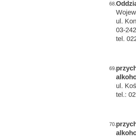
Oddzia
68.
Wojewó
ul. Ko
03-24
tel. 0
przych
69.
alkoho
ul. Ko
tel.: 
przych
70.
alkoho