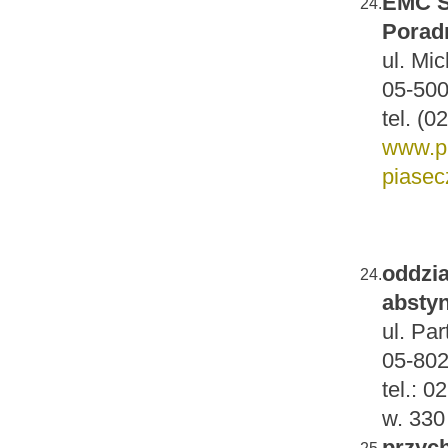
EMC S
24.
Poradn
ul. Mi
05-500
tel. (0
www.pi
piase
oddzia
24.
absty
ul. Pa
05-80
tel.: 
w. 330