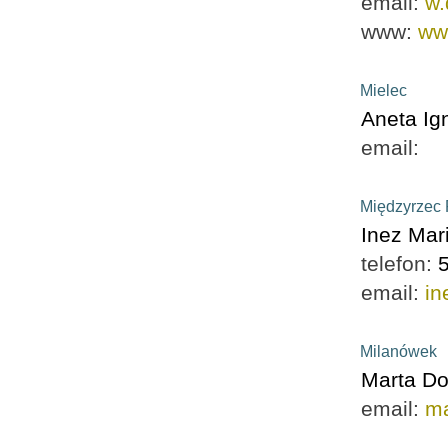
email:
w.
www:
ww
Mielec
Aneta Ig
email:
Międzyrzec 
Inez Mar
telefon:
email:
in
Milanówek
Marta D
email:
ma