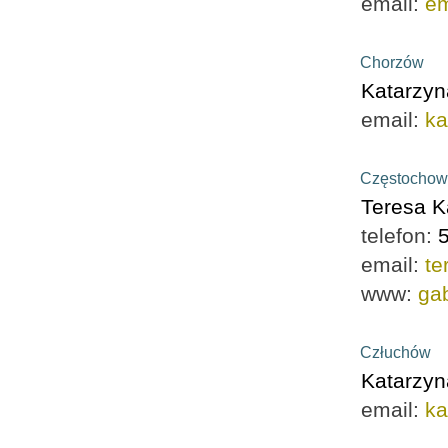
email:
e
Chorzów
Katarzy
email:
ka
Częstocho
Teresa K
telefon:
email:
te
www:
ga
Człuchów
Katarzyn
email:
ka