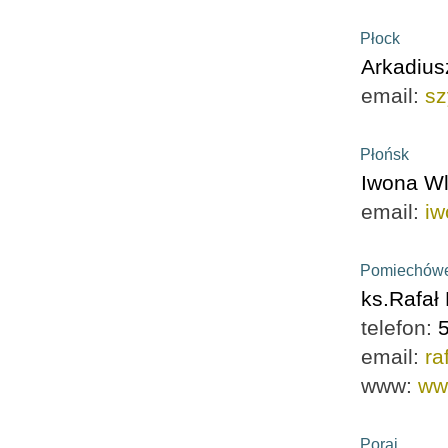
Płock
Arkadiu
email:
sz
Płońsk
Iwona Wl
email:
iw
Pomiechów
ks.Rafał
telefon:
email:
ra
www:
www
Poraj