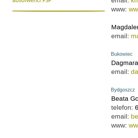
email:
km
absolwenci PSP
www:
ww
Magdalen
email:
m
Bukowiec
Dagmara
email:
da
Bydgoszcz
Beata G
telefon:
email:
be
www:
ww