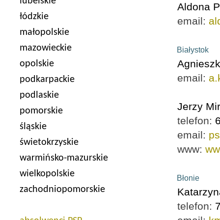
lubelskie
Aldona P
łódzkie
email:
al
małopolskie
mazowieckie
Białystok
Agniesz
opolskie
email:
a.
podkarpackie
podlaskie
Jerzy Mi
pomorskie
telefon:
śląskie
email:
ps
świetokrzyskie
www:
ww
warmińsko-mazurskie
wielkopolskie
Błonie
zachodniopomorskie
Katarzyn
telefon: