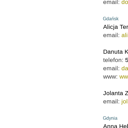
email:
d
Gdańsk
Alicja T
email:
al
Danuta 
telefon:
email:
da
www:
ww
Jolanta 
email:
jo
Gdynia
Anna Heb