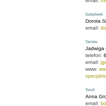
email:
mm
Sulejówek
Dorota S
email:
d
Tarnów
Jadwiga
telefon:
email:
jg
www:
ww
specjalis
Toruń
Anna Gr
email:
bo