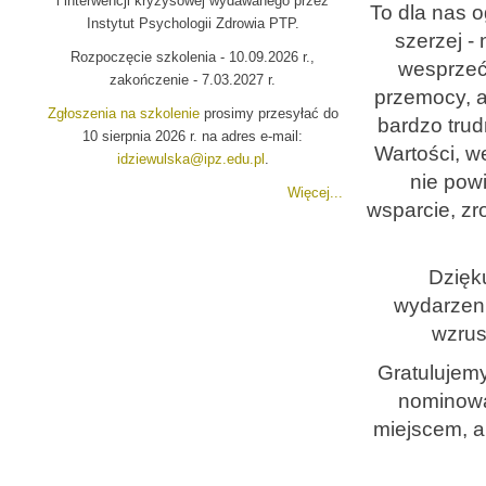
i interwencji kryzysowej wydawanego przez
To dla nas 
Instytut Psychologii Zdrowia PTP.
szerzej -
Rozpoczęcie szkolenia - 10.09.2026 r.,
wesprzeć
zakończenie - 7.03.2027 r.
przemocy, a
Zgłoszenia na szkolenie
prosimy przesyłać do
bardzo trud
10 sierpnia 2026 r. na adres e-mail:
Wartości, w
idziewulska@ipz.edu.pl
.
nie pow
Więcej...
wsparcie, z
Dzięku
wydarzeni
wzrus
Gratulujem
nominowa
miejscem, a