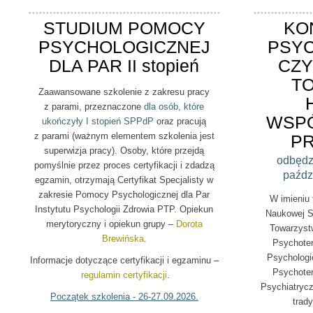
STUDIUM POMOCY
KO
PSYCHOLOGICZNEJ
PSYC
DLA PAR
II stopień
CZY
T
Zaawansowane szkolenie z zakresu pracy
z parami, przeznaczone
dla osób, które
WSP
ukończyły I stopień SPPdP
oraz pracują
z parami (ważnym elementem szkolenia jest
P
superwizja pracy). Osoby, które przejdą
odbędz
pomyślnie przez proces certyfikacji i zdadzą
paźdz
egzamin, otrzymają Certyfikat Specjalisty w
zakresie Pomocy Psychologicznej dla Par
W imieniu 
Instytutu Psychologii Zdrowia PTP. Opiekun
Naukowej Se
merytoryczny i opiekun grupy –
Dorota
Towarzyst
Brewińska
.
Psychoter
Psychologi
Informacje dotyczące certyfikacji i egzaminu –
Psychoter
regulamin certyfikacji
.
Psychiatrycz
Początek szkolenia - 26-27.09.2026.
trady