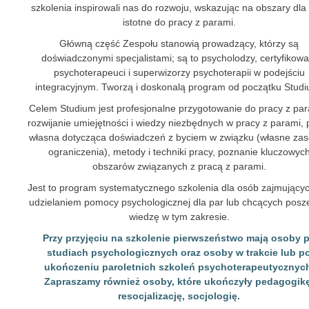
szkolenia inspirowali nas do rozwoju, wskazując na obszary dla
istotne do pracy z parami.
Główną część Zespołu stanowią prowadzący, którzy są
doświadczonymi specjalistami; są to psycholodzy, certyfikowa
psychoterapeuci i superwizorzy psychoterapii w podejściu
integracyjnym. Tworzą i doskonalą program od początku Stud
Celem Studium jest profesjonalne przygotowanie do pracy z par
rozwijanie umiejętności i wiedzy niezbędnych w pracy z parami, 
własna dotycząca doświadczeń z byciem w związku (własne zas
ograniczenia), metody i techniki pracy, poznanie kluczowyc
obszarów związanych z pracą z parami.
Jest to program systematycznego szkolenia dla osób zajmującyc
udzielaniem pomocy psychologicznej dla par lub chcących posz
wiedzę w tym zakresie.
Przy przyjęciu na szkolenie pierwszeństwo mają osoby 
studiach psychologicznych oraz osoby w trakcie lub p
ukończeniu paroletnich szkoleń psychoterapeutycznyc
Zapraszamy również osoby, które ukończyły pedagogik
resocjalizację, socjologię.