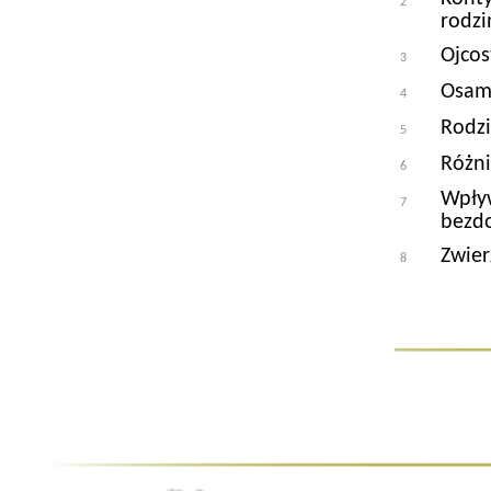
2
rodz
Ojcos
3
Osamo
4
Rodzi
5
Różni
6
Wpływ
7
bezd
Zwier
8