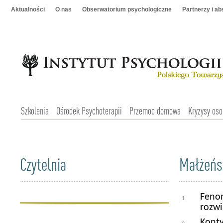
Aktualności
O nas
Obserwatorium psychologiczne
Partnerzy i a
Szkolenia
Ośrodek Psychoterapii
Przemoc domowa
Kryzysy oso
Czytelnia
Małżeńs
Feno
1
rozwi
Konty