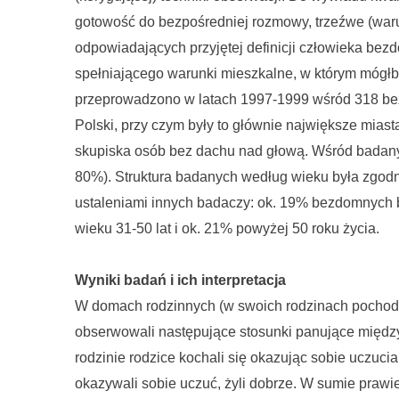
gotowość do bezpośredniej rozmowy, trzeźwe (wa
odpowiadających przyjętej definicji człowieka bez
spełniającego warunki mieszkalne, w którym mógł
przeprowadzono w latach 1997-1999 wśród 318 bez
Polski, przy czym były to głównie największe mias
skupiska osób bez dachu nad głową. Wśród badany
80%). Struktura badanych według wieku była zgod
ustaleniami innych badaczy: ok. 19% bezdomnych b
wieku 31-50 lat i ok. 21% powyżej 50 roku życia.
Wyniki badań i ich interpretacja
W domach rodzinnych (w swoich rodzinach pochod
obserwowali następujące stosunki panujące między 
rodzinie rodzice kochali się okazując sobie uczucia,
okazywali sobie uczuć, żyli dobrze. W sumie praw