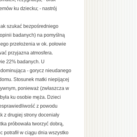
emów ku dziecku; - nastrój
nak szukać bezpośredniego
opinii badanych) na pomyślną
ego przełożenia w ok. połowie
ć przyjazna atmosfera.
wie 22% badanych. U
o dominująca - gorycz nieudanego
domu. Stosunek matki niepijącej
zytywnym, ponieważ (zwłaszcza w
była ku osobie męża. Dzieci
esprawiedliwość z powodu
k z drugiej strony doceniały
atka próbowała tworzyć dobrą,
c potrafił w ciągu dnia wszystko