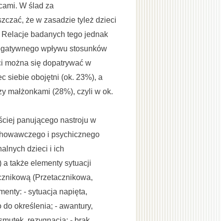
cami. W ślad za
czać, że w zasadzie tyleż dzieci
 Relacje badanych tego jednak
 Negatywnego wpływu stosunków
ci można się dopatrywać w
 siebie obojętni (ok. 23%), a
y małżonkami (28%), czyli w ok.
ściej panującego nastroju w
ychowawczego i psychicznego
lnych dzieci i ich
a także elementy sytuacji
cznikową (Przetacznikowa,
enty: - sytuacja napięta,
do określenia; - awantury,
smutek, rezygnacja; - brak