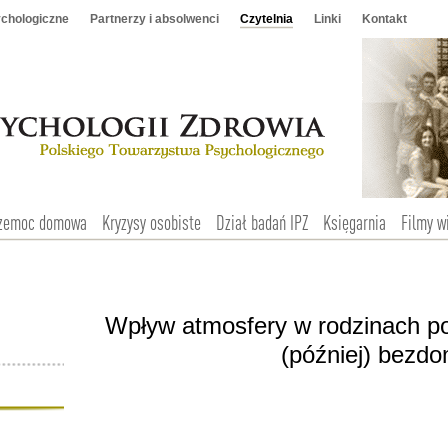
chologiczne
Partnerzy i absolwenci
Czytelnia
Linki
Kontakt
zemoc domowa
Kryzysy osobiste
Dział badań IPZ
Księgarnia
Filmy w
Wpływ atmosfery w rodzinach p
(później) bezd