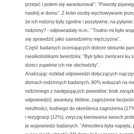
przepić i potem się awanturował"; "Powroty pijaneg
nastrój w domu". Z kolei osoby wychowywane przez 
że ich rodziny były zgodne i pozytywne, na pytanie
rodzinny? - odpowiadały m.in.: "Trudno mi było wsp
się sprawdzić jako samodzielny mężczyzna".
Część badanych oceniających dobrze stosunki pan
niealkoholikami twierdziła: "Byli tylko zwróceni ku 
dzieci zupełnie ich nie obchodziły".
Analizując rozkład odpowiedzi dotyczących najczę
domach rodzinnych badanych, 80% wskazań na ni
rodzinnego z następujących powodów: brak związ
odpowiedzi); awantury, kłótnie, zagrożenie bezpośre
nieufności, trudnego do określenia zagrożenia (17%
i rezygnacji (12%); zwyczaj kierowania swoich prob
je wypowiedzi badanych: "Atmosfera była napięta, 