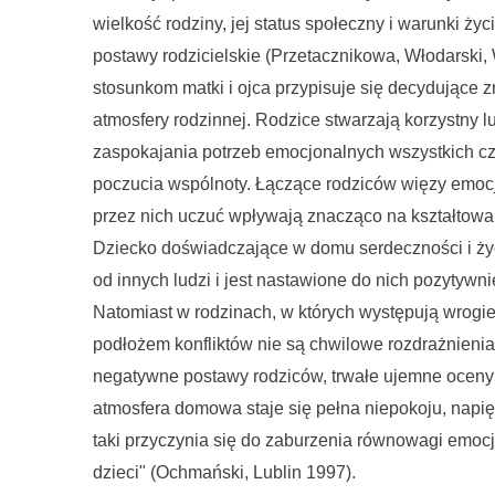
wielkość rodziny, jej status społeczny i warunki ży
postawy rodzicielskie (Przetacznikowa, Włodarsk
stosunkom matki i ojca przypisuje się decydujące 
atmosfery rodzinnej. Rodzice stwarzają korzystny lu
zaspokajania potrzeb emocjonalnych wszystkich cz
poczucia wspólnoty. Łączące rodziców więzy emoc
przez nich uczuć wpływają znacząco na kształtowan
Dziecko doświadczające w domu serdeczności i ży
od innych ludzi i jest nastawione do nich pozytyw
Natomiast w rodzinach, w których występują wrogi
podłożem konfliktów nie są chwilowe rozdrażnienia,
negatywne postawy rodziców, trwałe ujemne oceny ż
atmosfera domowa staje się pełna niepokoju, napięc
taki przyczynia się do zaburzenia równowagi emocj
dzieci" (Ochmański, Lublin 1997).