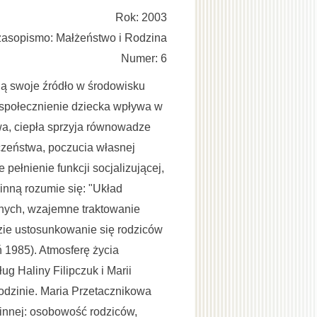
Rok: 2003
asopismo: Małżeństwo i Rodzina
Numer: 6
ią swoje źródło w środowisku
uspołecznienie dziecka wpływa w
wa, ciepła sprzyja równowadze
czeństwa, poczucia własnej
 pełnienie funkcji socjalizującej,
inną rozumie się: "Układ
nych, wzajemne traktowanie
zie ustosunkowanie się rodziców
 1985). Atmosferę życia
g Haliny Filipczuk i Marii
odzinie. Maria Przetacznikowa
innej: osobowość rodziców,