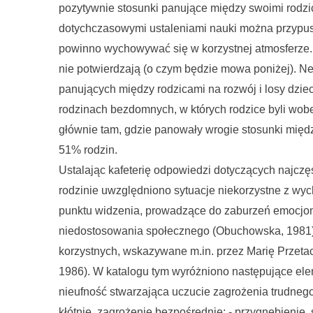
pozytywnie stosunki panujące między swoimi rodzi
dotychczasowymi ustaleniami nauki można przypusz
powinno wychowywać się w korzystnej atmosferze.
nie potwierdzają (o czym będzie mowa poniżej).
panujących między rodzicami na rozwój i losy dzie
rodzinach bezdomnych, w których rodzice byli wobec
głównie tam, gdzie panowały wrogie stosunki międz
51% rodzin.
Ustalając kafeterię odpowiedzi dotyczących najczę
rodzinie uwzględniono sytuacje niekorzystne z w
punktu widzenia, prowadzące do zaburzeń emocjona
niedostosowania społecznego (Obuchowska, 1981) 
korzystnych, wskazywane m.in. przez Marię Przeta
1986). W katalogu tym wyróżniono następujące elem
nieufność stwarzająca uczucie zagrożenia trudnego 
kłótnie, zagrożenie bezpośrednie; - przygnębienie, 