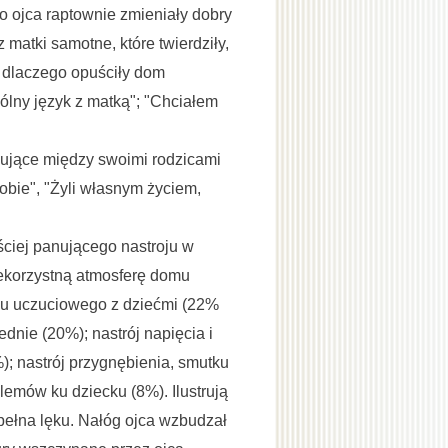
o ojca raptownie zmieniały dobry
matki samotne, które twierdziły,
: dlaczego opuściły dom
ólny język z matką"; "Chciałem
ujące między swoimi rodzicami
sobie", "Żyli własnym życiem,
ściej panującego nastroju w
ekorzystną atmosferę domu
ku uczuciowego z dziećmi (22%
dnie (20%); nastrój napięcia i
); nastrój przygnębienia, smutku
lemów ku dziecku (8%). Ilustrują
pełna lęku. Nałóg ojca wzbudzał