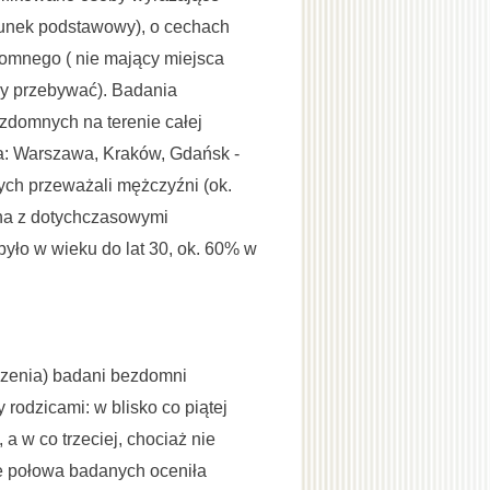
runek podstawowy), o cechach
domnego ( nie mający miejsca
by przebywać). Badania
domnych na terenie całej
ta: Warszawa, Kraków, Gdańsk -
ch przeważali mężczyźni (ok.
na z dotychczasowymi
yło w wieku do lat 30, ok. 60% w
zenia) badani bezdomni
rodzicami: w blisko co piątej
 a w co trzeciej, chociaż nie
ie połowa badanych oceniła