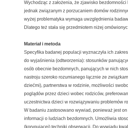
Wychodząc z założenia, że zjawisko bezdomności l
jednak związanym z porzucaniem domów rodzinnyc
wyżej problematyka wymaga uwzględnienia badawcze
Dlatego też stała się przedmiotem niżej omówiony
Materiał i metoda
Specyfika badanej populacji wyznaczyła ich zakres
do wyjaśnienia (odtworzenia): stosunków panując
osób obecnie bezdomnych, panujących w nich sto
nastroju szeroko rozumianego łącznie ze związkam
dziećmi), partnerstwa w rodzinie, możliwości swob
poglądów przez dzieci wobec rodziców, preferowan
uczestnictwa dzieci w rozwiązywaniu problemów ro
W badaniu zastosowano wywiad, ponieważ jest on n
informacji o ludziach bezdomnych. Umożliwia stos
(korygującej) techniki obserwacji. Do wywiadu kw