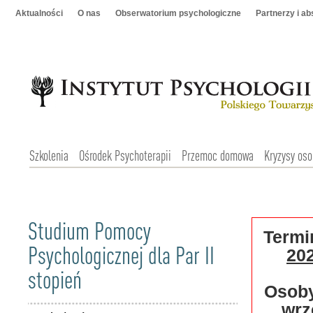
Aktualności
O nas
Obserwatorium psychologiczne
Partnerzy i a
Szkolenia
Ośrodek Psychoterapii
Przemoc domowa
Kryzysy oso
Studium Pomocy
Termin
Psychologicznej dla Par II
202
stopień
Osoby
wrz