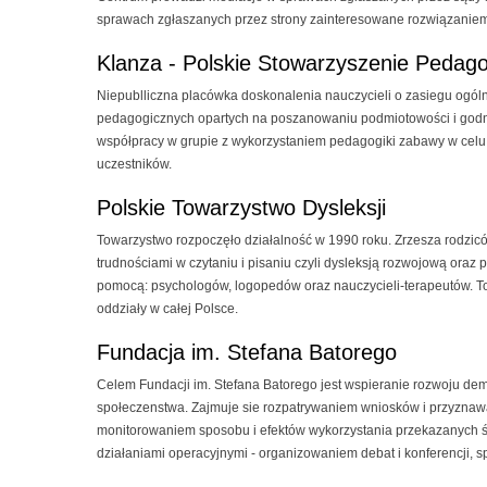
sprawach zgłaszanych przez strony zainteresowane rozwiązaniem 
Klanza - Polskie Stowarzyszenie Pedag
Niepublliczna placówka doskonalenia nauczycieli o zasiegu ogólno
pedagogicznych opartych na poszanowaniu podmiotowości i god
współpracy w grupie z wykorzystaniem pedagogiki zabawy w celu
uczestników.
Polskie Towarzystwo Dysleksji
Towarzystwo rozpoczęło działalność w 1990 roku. Zrzesza rodzicó
trudnościami w czytaniu i pisaniu czyli dysleksją rozwojową oraz 
pomocą: psychologów, logopedów oraz nauczycieli-terapeutów. 
oddziały w całej Polsce.
Fundacja im. Stefana Batorego
Celem Fundacji im. Stefana Batorego jest wspieranie rozwoju de
społeczenstwa. Zajmuje sie rozpatrywaniem wniosków i przyznaw
monitorowaniem sposobu i efektów wykorzystania przekazanych ś
działaniami operacyjnymi - organizowaniem debat i konferencji, s