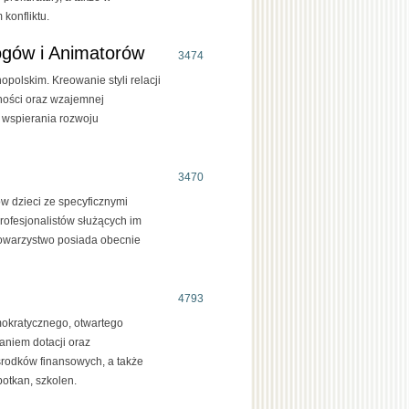
konfliktu.
ogów i Animatorów
3474
polskim. Kreowanie styli relacji
ności oraz wzajemnej
 wspierania rozwoju
3470
w dzieci ze specyficznymi
profesjonalistów służących im
Towarzystwo posiada obecnie
4793
mokratycznego, otwartego
aniem dotacji oraz
rodków finansowych, a także
potkan, szkolen.