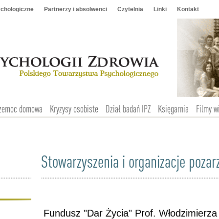
chologiczne
Partnerzy i absolwenci
Czytelnia
Linki
Kontakt
zemoc domowa
Kryzysy osobiste
Dział badań IPZ
Księgarnia
Filmy w
Stowarzyszenia i organizacje poza
Fundusz "Dar Życia" Prof. Włodzimierza