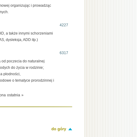
mowej organizując i prowadząc
nych.
4227
D, a także innymi schorzeniami
, dysleksja, ADD itp.)
6317
a od poczecia do naturalnej
dych do życia w rodzinie;
a płodności,
rodowe o tematyce prorodzinnej i
pna
ostatnia
»
do góry