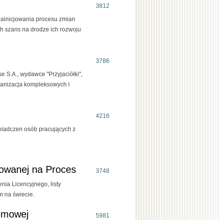
3812
 zainicjowania procesu zmian
ch szans na drodze ich rozwoju
3786
e S.A., wydawce "Przyjaciółki",
rganizacja kompleksowych i
4216
wiadczen osób pracujących z
towanej na Proces
3748
nia Licencyjnego, listy
 na świecie.
temowej
5981