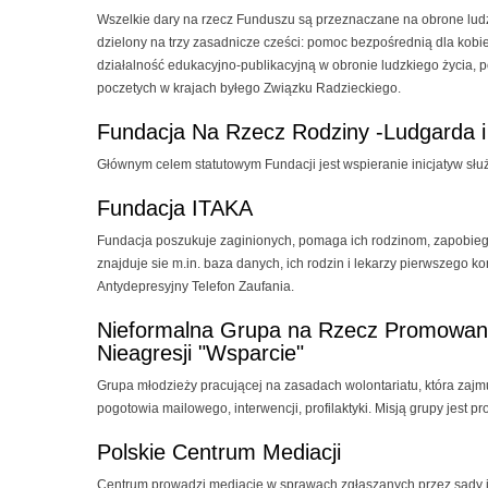
Wszelkie dary na rzecz Funduszu są przeznaczane na obrone ludz
dzielony na trzy zasadnicze cześci: pomoc bezpośrednią dla kobiet
działalność edukacyjno-publikacyjną w obronie ludzkiego życia, 
poczetych w krajach byłego Związku Radzieckiego.
Fundacja Na Rzecz Rodziny -Ludgarda i
Głównym celem statutowym Fundacji jest wspieranie inicjatyw służ
Fundacja ITAKA
Fundacja poszukuje zaginionych, pomaga ich rodzinom, zapobieg
znajduje sie m.in. baza danych, ich rodzin i lekarzy pierwszego k
Antydepresyjny Telefon Zaufania.
Nieformalna Grupa na Rzecz Promowania 
Nieagresji "Wsparcie"
Grupa młodzieży pracującej na zasadach wolontariatu, która zaj
pogotowia mailowego, interwencji, profilaktyki. Misją grupy jest pr
Polskie Centrum Mediacji
Centrum prowadzi mediacje w sprawach zgłaszanych przez sądy i 