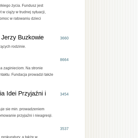
kiego życia. Fundusz jest
 w ciąży w trudnej sytuacji,
pomoc w ratowaniu dzieci
 Jerzy Buzkowie
3660
ących rodzinie.
8664
a zaginieciom. Na stronie
ontaktu. Fundacja prowadzi także
Idei Przyjaźni i
3454
muje sie min. prowadzeniem
omowanie przyjaźni i nieagresji.
3537
prokuratury, a także w