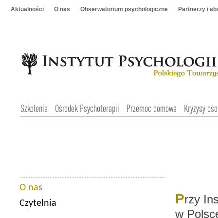
Aktualności
O nas
Obserwatorium psychologiczne
Partnerzy i a
Szkolenia
Ośrodek Psychoterapii
Przemoc domowa
Kryzysy oso
O nas
P
rzy In
Czytelnia
w Polsce