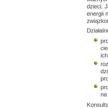
dzieci. 
energii 
związko
Działaln
pr
ci
ich
roz
dzi
pr
pr
na
Konsult