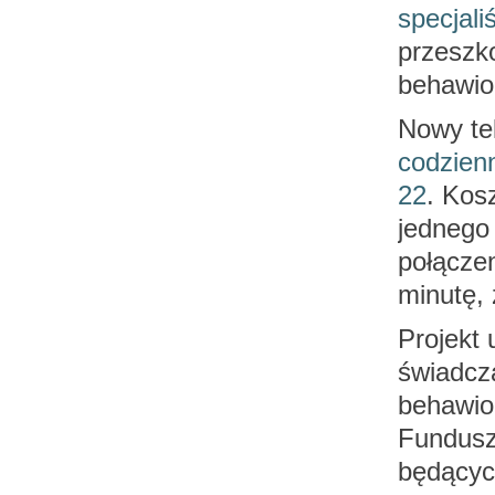
specjaliś
przeszko
behawio
Nowy te
codzien
22
. Kos
jednego 
połącze
minutę, 
Projekt 
świadcz
behawio
Fundusz
będących