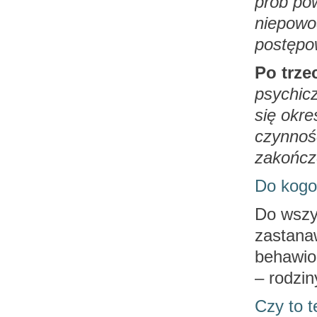
prób po
niepowod
postęp
Po trzec
psychicz
się okr
czynnośc
zakończ
Do kogo 
Do wszys
zastanaw
behawio
– rodzin
Czy to t