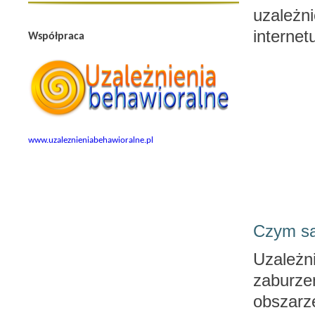
uzależni
internet
Współpraca
www.uzaleznieniabehawioralne.pl
Czym są
Uzależn
zaburzen
obszarz