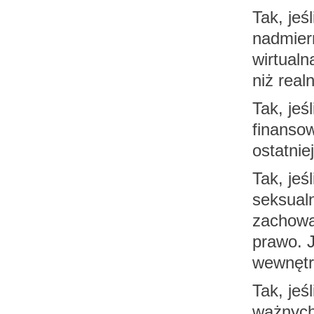
Tak, jeś
nadmier
wirtualn
niż realn
Tak, jeś
finansow
ostatnie
Tak, je
seksual
zachowa
prawo. J
wewnęt
Tak, je
ważnych