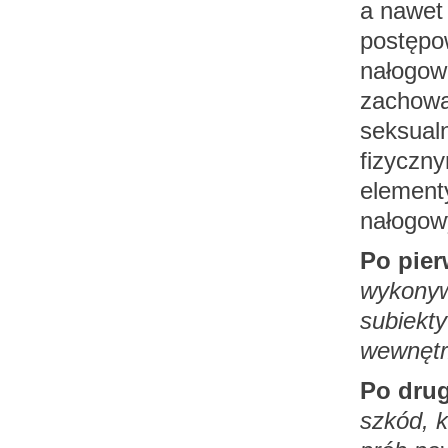
a nawet
postępo
nałogow
zachowa
seksual
fizyczny
element
nałogow
Po pie
wykonywa
subiekt
wewnętr
Po drug
szkód, 