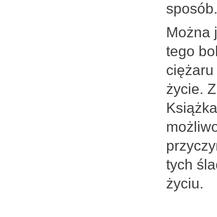
sposób
Można 
tego bo
ciężaru
życie. 
Książka
możliwo
przyczy
tych śl
życiu.