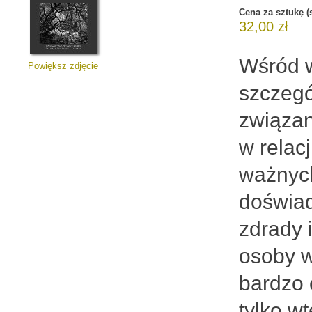
Cena za sztukę (s
32,00 zł
Wśród w
Powiększ zdjęcie
szczegó
związan
w relac
ważnych
doświad
zdrady 
osoby w
bardzo 
tylko w