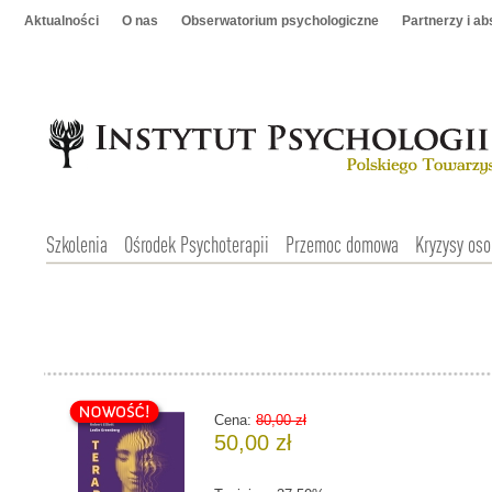
Aktualności
O nas
Obserwatorium psychologiczne
Partnerzy i a
Szkolenia
Ośrodek Psychoterapii
Przemoc domowa
Kryzysy oso
Cena:
80,00 zł
50,00 zł