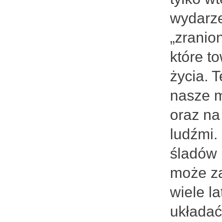
wydarze
„zranio
które t
życia. 
nasze m
oraz na
ludźmi.
śladów 
może za
wiele l
układać