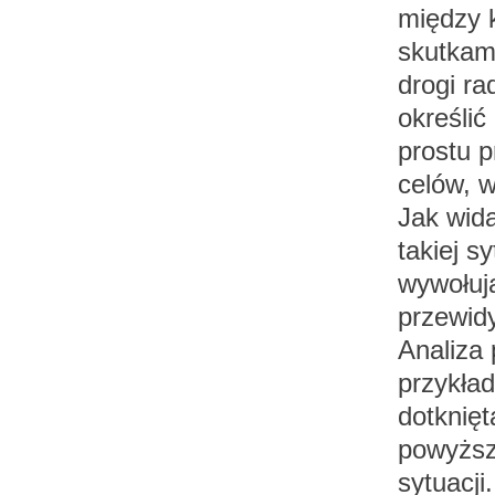
między 
skutkami
drogi r
określić
prostu p
celów, 
Jak wida
takiej s
wywołuj
przewid
Analiza 
przykład
dotknię
powyższa
sytuacji