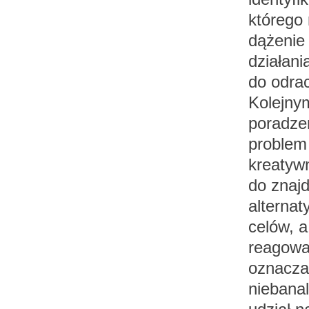
którego 
dążenie
działani
do odrac
Kolejny
poradzen
problem
kreatywn
do znaj
alterna
celów, 
reagowa
oznacza 
niebanal