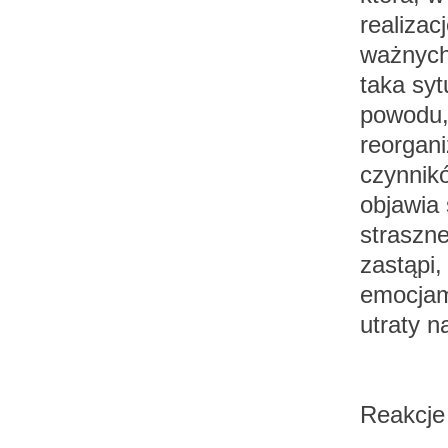
realizac
ważnych
taka syt
powodu,
reorgani
czynnik
objawia 
straszne
zastąpi,
emocjami
utraty n
Reakcje