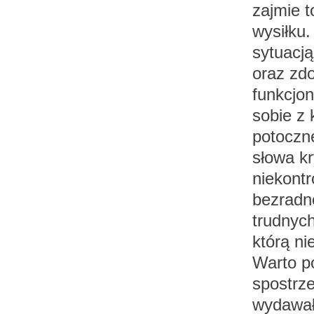
zajmie t
wysiłku.
sytuacj
oraz zd
funkcjon
sobie z 
potoczn
słowa kr
niekontr
bezradn
trudnych
którą ni
Warto po
spostrze
wydawało