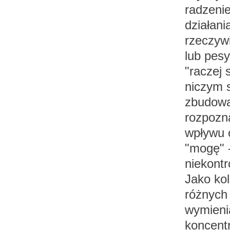
radzenie
działani
rzeczyw
lub pes
"raczej 
niczym 
zbudowa
rozpozna
wpływu 
"mogę" -
niekontr
Jako kol
różnych 
wymieni
koncent