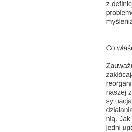
z defini
problem
myśleni
Co właś
Zauważmy
zakłóca
reorgani
naszej z
sytuacj
działani
nią. Jak
jedni up