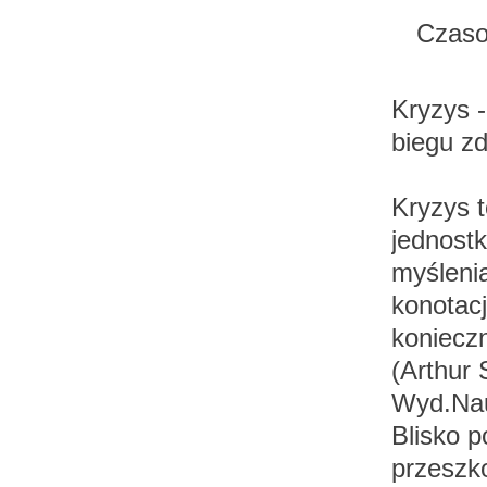
Czaso
Kryzys -
biegu zd
Kryzys 
jednost
myślenia
konotacj
koniecz
(Arthur 
Wyd.Na
Blisko p
przeszko