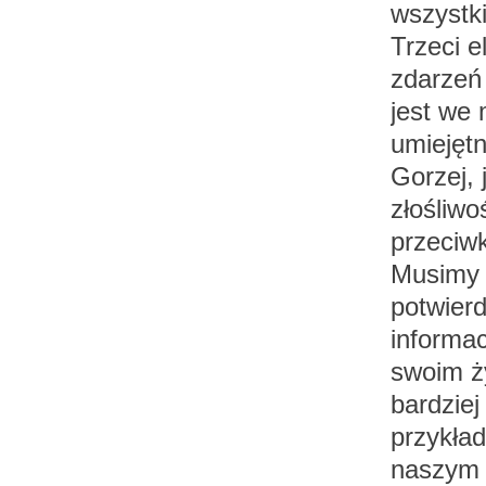
wszystki
Trzeci e
zdarzeń 
jest we 
umiejęt
Gorzej, 
złośliwo
przeciw
Musimy 
potwierd
informac
swoim ży
bardziej
przykład
naszym 