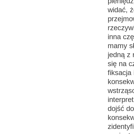
pieniędz
widać, ż
przejmo
rzeczywi
inna czę
mamy sł
jedną z 
się na c
fiksacja
konsekwe
wstrząs
interpre
dojść do
konsekwe
zidentyf