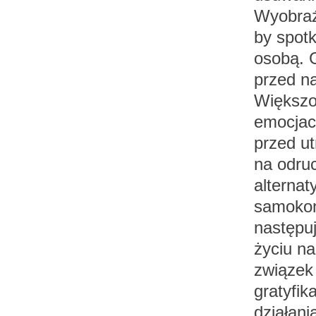
Wyobraźm
by spot
osobą. G
przed na
Większoś
emocjac
przed u
na odru
alternat
samokont
następu
życiu na
związek
gratyfik
działani