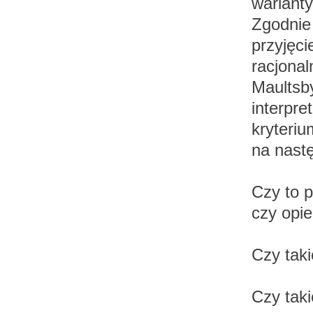
warianty
Zgodnie 
przyjęc
racjonal
Maultsb
interpre
kryteriu
na nastę
Czy to p
czy opie
Czy taki
Czy taki