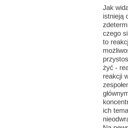
Jak wida
istnieją
zdeterm
czego si
to reakc
możliwoś
przystos
żyć - re
reakcji 
zespołe
głównymi
koncent
ich tema
nieodwra
Na pewn