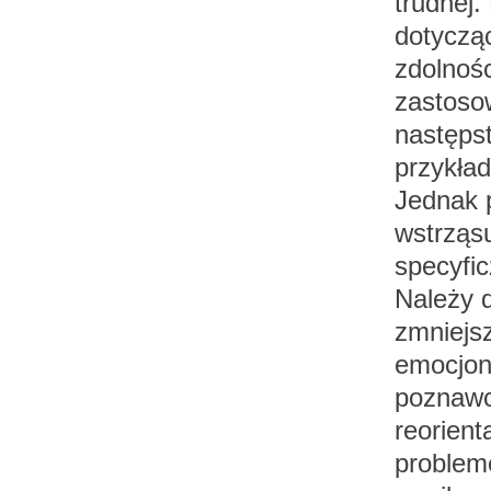
trudnej.
dotycząc
zdolnośc
zastoso
następst
przykła
Jednak 
wstrząsu
specyfic
Należy 
zmniejsz
emocjon
poznawc
reorient
problem