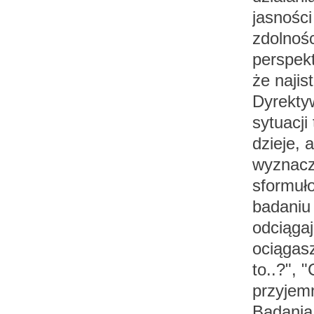
jasności
zdolnośc
perspekt
że najis
Dyrekty
sytuacji
dzieje, 
wyznacz
sformuł
badaniu 
odciąga
ociągas
to..?",
przyjemn
Badania