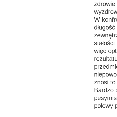
zdrowie 
wyzdrowi
W konfro
długość 
zewnętr
stałości
więc op
rezultat
przedmi
niepowod
znosi to 
Bardzo d
pesymis
połowy p