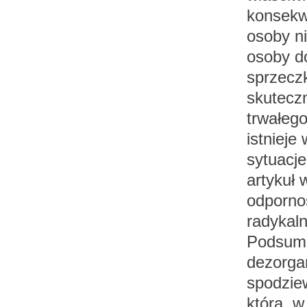
konsekwe
osoby ni
osoby d
sprzeczk
skutecz
trwałego
istnieje
sytuacje
artykuł 
odporno
radykal
Podsumow
dezorgan
spodzie
która, 