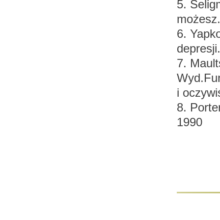
5. Seli
możesz.
6. Yapko
depresj
7. Maul
Wyd.Fu
i oczyw
8. Port
1990