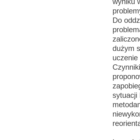
wyniku w
problemy
Do oddz
problem
zaliczon
dużym s
uczenie 
Czynnik
propono
zapobie
sytuacji
metodam
niewyko
reorient