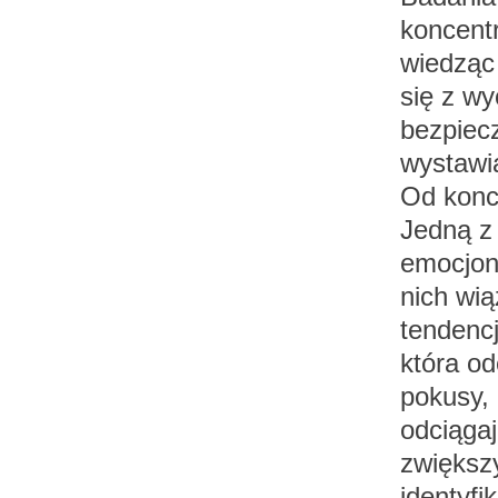
koncentr
wiedząc 
się z wy
bezpiec
wystawi
Od konc
Jedną z
emocjona
nich wią
tendencj
która od
pokusy, 
odciągaj
zwiększy
identyfi