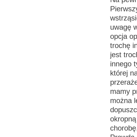
Pierwsz
wstrząsi
uwagę wo
opcja o
trochę i
jest tro
innego 
której n
przeraż
mamy pr
można l
dopuszc
okropną
chorobę,