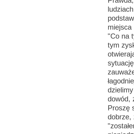
Prawda, 
ludziac
podstaw
miejsca 
"Co na t
tym zysk
otwieraj
sytuację
zauważen
łagodnie
dzielimy
dowód, 
Proszę 
dobrze, 
"zostałe