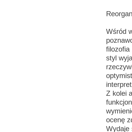
Reorgan
Wśród w
poznawcz
filozofi
styl wyj
rzeczywi
optymis
interpre
Z kolei 
funkcjo
wymieni
ocenę zd
Wydaje 