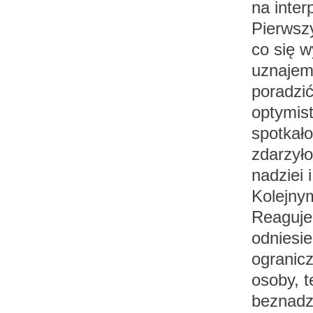
na inter
Pierwszy
co się w
uznajemy
poradzi
optymist
spotkało
zdarzył
nadziei 
Kolejnym
Reaguje
odniesie
ogranicz
osoby, t
beznadz