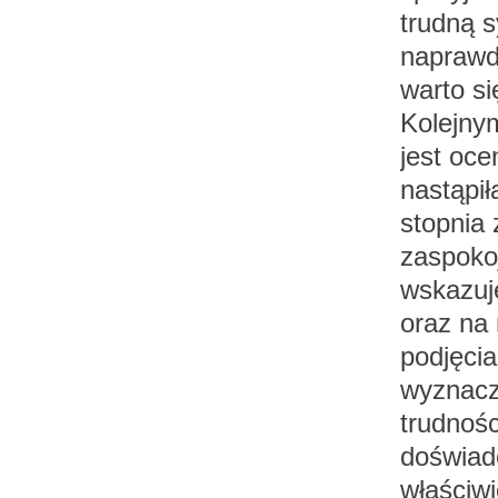
trudną s
naprawd
warto si
Kolejnym
jest oce
nastąpił
stopnia 
zaspokoj
wskazuje
oraz na 
podjęci
wyznacz
trudnośc
doświadc
właściw