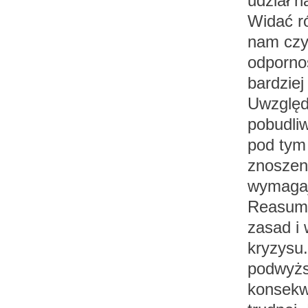
udział 
Widać ró
nam czyn
odpornoś
bardziej
Uwzględ
pobudli
pod tym
znoszen
wymagaj
Reasumu
zasad i 
kryzysu
podwyżs
konsekwe