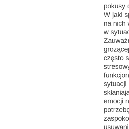
pokusy 
W jaki s
na nich 
w sytuac
Zauważmy
grożącej
często s
stresow
funkcjo
sytuacji
skłaniaj
emocji n
potrzebę
zaspokoj
usuwani