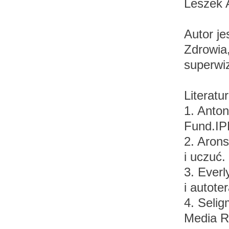
Leszek 
Autor je
Zdrowia,
superwi
Literatu
1. Anton
Fund.IP
2. Aron
i uczuć
3. Everl
i autot
4. Seli
Media R