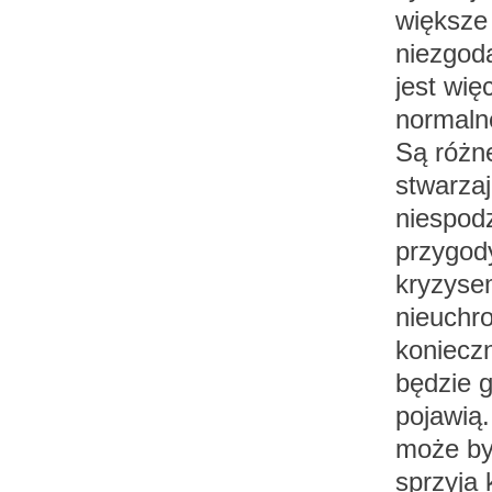
większe 
niezgoda
jest wię
normaln
Są różne
stwarzaj
niespodz
przygody
kryzysem
nieuchr
konieczn
będzie g
pojawią.
może być
sprzyja