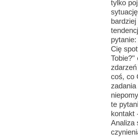
tylko p
sytuację
bardziej
tendenc
pytanie
Cię spot
Tobie?"
zdarzeń 
coś, co 
zadania 
niepomy
te pytan
kontakt 
Analiza 
czynieni