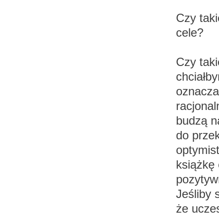
Czy taki
cele?
Czy taki
chciałb
oznacza
racjonal
budzą n
do przek
optymis
książkę 
pozytywn
Jeśliby 
że uczes