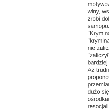
motywow
winy, w
zrobi d
samopoz
"Krymina
"krymina
nie zali
"zaliczy
bardziej
Aż trudn
propono
przemian
dużo się
ośrodka
resocjal