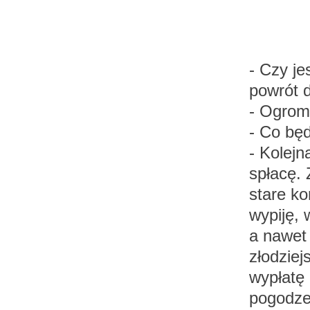
- Czy j
powrót d
- Ogrom
- Co będ
- Kolej
spłacę. 
stare ko
wypiję,
a nawet 
złodziej
wypłatę
pogodzen