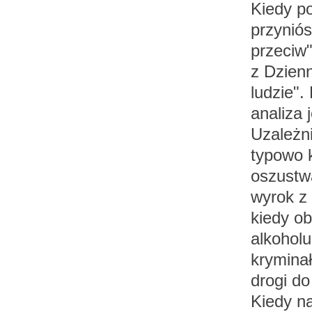
Kiedy po
przyniós
przeciw"
z Dzien
ludzie".
analiza 
Uzależn
typowo k
oszustwa
wyrok z 
kiedy ob
alkoholu
kryminał
drogi do
Kiedy n