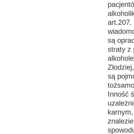
pacjent
alkoholi
art.207.
wiadomo
są opra
straty 
alkohol
Złodziej,
są pojmo
tożsamo
Inność ś
uzależn
karnym, 
znalezie
spowoduj