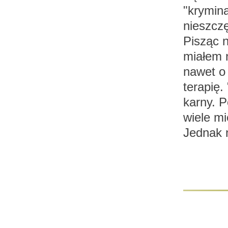
"krymina
nieszczę
Pisząc n
miałem n
nawet o
terapię.
karny. P
wiele mi
Jednak n