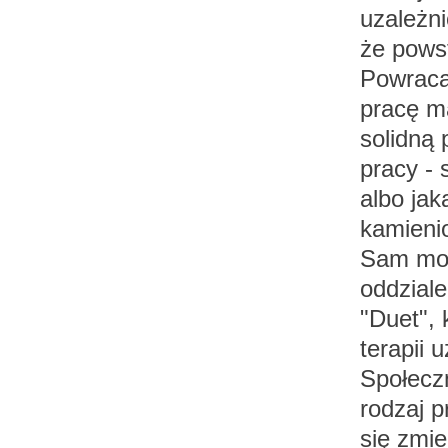
uzależni
że powst
Powracaj
pracę ma
solidną 
pracy -
albo jak
kamienio
Sam mog
oddziale
"Duet", 
terapii 
Społecz
rodzaj p
się zmie