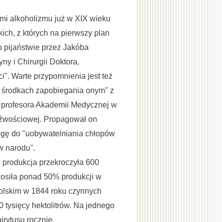
mi alkoholizmu już w XIX wieku
ich, z których na pierwszy plan
 pijaństwie przez Jakóba
y i Chirurgii Doktora,
". Warte przypomnienia jest też
 o środkach zapobiegania onym" z
, profesora Akademii Medycznej w
rzeźwościowej. Propagował on
rogę do "uobywatelniania chłopów
w narodu".
, produkcja przekroczyła 600
ynosiła ponad 50% produkcji w
Polskim w 1844 roku czynnych
0 tysięcy hektolitrów. Na jednego
irytusu rocznie.