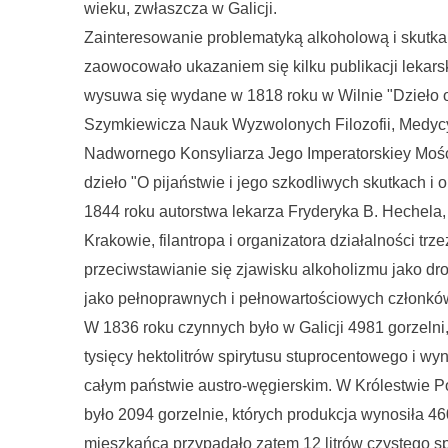
wieku, zwłaszcza w Galicji.
Zainteresowanie problematyką alkoholową i skutka
zaowocowało ukazaniem się kilku publikacji lekarsk
wysuwa się wydane w 1818 roku w Wilnie "Dzieło o
Szymkiewicza Nauk Wyzwolonych Filozofii, Medycyn
Nadwornego Konsyliarza Jego Imperatorskiey Mości
dzieło "O pijaństwie i jego szkodliwych skutkach i
1844 roku autorstwa lekarza Fryderyka B. Hechela
Krakowie, filantropa i organizatora działalności t
przeciwstawianie się zjawisku alkoholizmu jako d
jako pełnoprawnych i pełnowartościowych członkó
W 1836 roku czynnych było w Galicji 4981 gorzelni
tysięcy hektolitrów spirytusu stuprocentowego i w
całym państwie austro-węgierskim. W Królestwie 
było 2094 gorzelnie, których produkcja wynosiła 46
mieszkańca przypadało zatem 12 litrów czystego sp