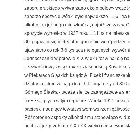
zaboru pruskiego wytwarzano około połowy wcześni
zaborze spożycie wódki było największe - 1.6 litra
alkohol na jednego mieszkańca, najniższe zaś w Galic
spożycie wynosiło w 1937 roku 1.1 litra na mieszka
30. pojawiło się nielegalne gorzelnictwo ("pędzeni
ujawniano co rok 3-5 tysiąca nielegalnych wytwórni
Jednocześnie w połowie XIX wieku rozwinął się na
trzeźwościowy związany z działalnością Kościoła 
w Piekarach Śląskich ksiądz A. Ficek i franciszkani
działania, które w ciągu trzech lat ogarnęły od 30
Górnego Śląska - uważa się, że zaangażowała się
mieszkających w tym regionie. W roku 1851 biskup
papieski nadający towarzystwom wstrzemięźliwości 
Różnorodne aspekty alkoholizmu stanowiące w duże
publikacji z przełomu XIX i XX wieku opisał Broni