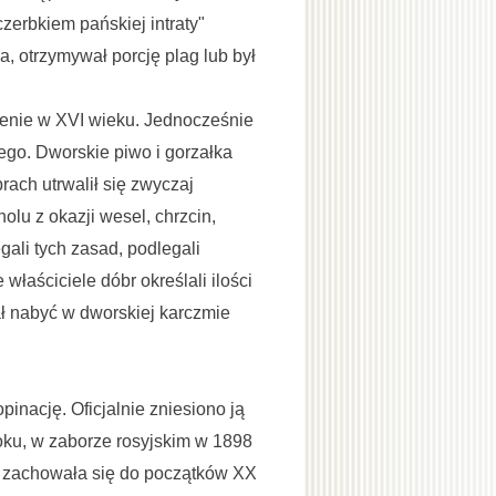
czerbkiem pańskiej intraty"
a, otrzymywał porcję plag lub był
enie w XVI wieku. Jednocześnie
ego. Dworskie piwo i gorzałka
rach utrwalił się zwyczaj
u z okazji wesel, chrzcin,
gali tych zasad, podlegali
łaściciele dóbr określali ilości
ł nabyć w dworskiej karczmie
inację. Oficjalnie zniesiono ją
oku, w zaborze rosyjskim w 1898
ja zachowała się do początków XX