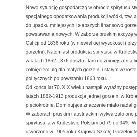
Nową sytuację gospodarczą w obrocie spirytusu s
specjalnego opodatkowania produkcji wódki, tzw. a
do upadku mniejszych i słabszych finansowo gorzel
powstawania nowych. W zaborze pruskim akcyzę 
Galicji od 1836 roku (w niewielkiej wysokości i pr
gorzelni). Natomiast produkcja spirytusu w Królest
w latach 1862-1876 doszło i tam do zmniejszenia li
cofnięciem ulg dla małych gorzelni i stałym wzrost
politycznych po powstaniu 1863 roku.
Od końca lat 70. XIX wieku nastąpił wyraźny postę
latach 1862-1913 produkcja jednej gorzelni w Król
pięciokrotnie. Dominujące znaczenie miało nadal go
W zaborach pruskim i austriackim wytwarzało ono p
spirytusu, a w Królestwie Polskim od 79 do 94%. W 
utworzono w 1905 roku Krajową Szkołę Gorzelnictw