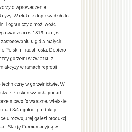
tworzyło wprowadzenie
kcyzy. W efekcie doprowadziło to
ni i ograniczyło możliwość
wprowadzono w 1819 roku, w
zy zastosowaniu ulg dla małych
wie Polskim nadal rosła. Dopiero
czby gorzelni w związku z
em akcyzy w ramach represji
p techniczny w gorzelnictwie. W
estwie Polskim wzrosła ponad
rzelnictwo folwarczne, wiejskie.
onad 3/4 ogólnej produkcji
celu rozwoju tej gałęzi produkcji
a i Stację Fermentacyjną w