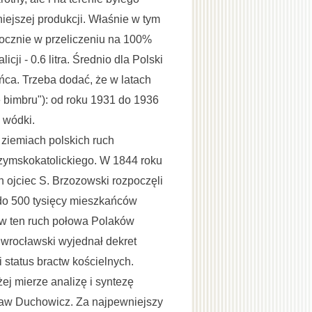
ejszej produkcji. Właśnie w tym
 rocznie w przeliczeniu na 100%
ji - 0.6 litra. Średnio dla Polski
ńca. Trzeba dodać, że w latach
e bimbru"): od roku 1931 do 1936
 wódki.
 ziemiach polskich ruch
rzymskokatolickiego. W 1844 roku
n ojciec S. Brzozowski rozpoczęli
0 do 500 tysięcy mieszkańców
 w ten ruch połowa Polaków
 wrocławski wyjednał dekret
status bractw kościelnych.
j mierze analizę i syntezę
sław Duchowicz. Za najpewniejszy