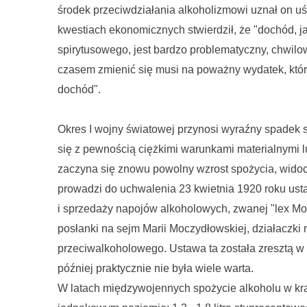
środek przeciwdziałania alkoholizmowi uznał on 
kwestiach ekonomicznych stwierdził, że "dochód, j
spirytusowego, jest bardzo problematyczny, chwilo
czasem zmienić się musi na poważny wydatek, któr
dochód".
Okres I wojny światowej przynosi wyraźny spadek s
się z pewnością ciężkimi warunkami materialnymi l
zaczyna się znowu powolny wzrost spożycia, widocz
prowadzi do uchwalenia 23 kwietnia 1920 roku ust
i sprzedaży napojów alkoholowych, zwanej "lex M
posłanki na sejm Marii Moczydłowskiej, działaczki 
przeciwalkoholowego. Ustawa ta została zresztą w
później praktycznie nie była wiele warta.
W latach międzywojennych spożycie alkoholu w kraj