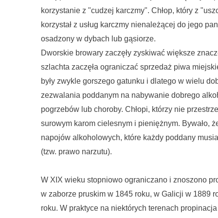
korzystanie z "cudzej karczmy". Chłop, który z "usz
korzystał z usług karczmy nienależącej do jego pan
osadzony w dybach lub gąsiorze.
Dworskie browary zaczęły zyskiwać większe znacz
szlachta zaczęła ograniczać sprzedaż piwa miejski
były zwykle gorszego gatunku i dlatego w wielu dob
zezwalania poddanym na nabywanie dobrego alkohol
pogrzebów lub choroby. Chłopi, którzy nie przestrze
surowym karom cielesnym i pieniężnym. Bywało, że w
napojów alkoholowych, które każdy poddany musia
(tzw. prawo narzutu).
W XIX wieku stopniowo ograniczano i znoszono prop
w zaborze pruskim w 1845 roku, w Galicji w 1889 r
roku. W praktyce na niektórych terenach propinac