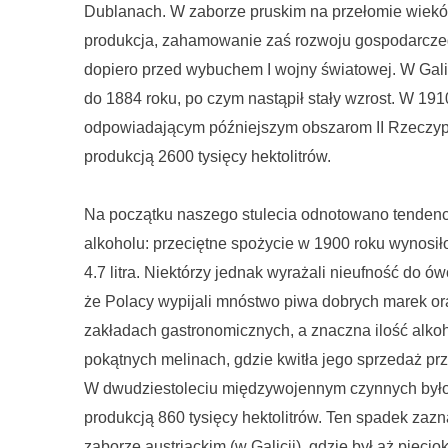
Dublanach. W zaborze pruskim na przełomie wieków
produkcja, zahamowanie zaś rozwoju gospodarczeg
dopiero przed wybuchem I wojny światowej. W Galicj
do 1884 roku, po czym nastąpił stały wzrost. W 191
odpowiadającym późniejszym obszarom II Rzeczyposp
produkcją 2600 tysięcy hektolitrów.
Na początku naszego stulecia odnotowano tenden
alkoholu: przeciętne spożycie w 1900 roku wynosiło 
4.7 litra. Niektórzy jednak wyrażali nieufność do ó
że Polacy wypijali mnóstwo piwa dobrych marek o
zakładach gastronomicznych, a znaczna ilość alk
pokątnych melinach, gdzie kwitła jego sprzedaż pr
W dwudziestoleciu międzywojennym czynnych było 
produkcją 860 tysięcy hektolitrów. Ten spadek zaz
zaborze austriackim (w Galicji), gdzie był aż pięciok