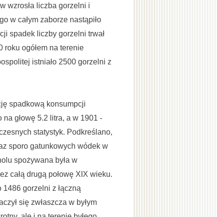
 wzrosła liczba gorzelni i
o w całym zaborze nastąpiło
i spadek liczby gorzelni trwał
0 roku ogółem na terenie
olitej istniało 2500 gorzelni z
cję spadkową konsumpcji
na głowę 5.2 litra, a w 1901 -
wczesnych statystyk. Podkreślano,
raz sporo gatunkowych wódek w
oholu spożywana była w
zez całą drugą połowę XIX wieku.
1486 gorzelni z łączną
naczył się zwłaszcza w byłym
rotny, ale i na terenie byłego