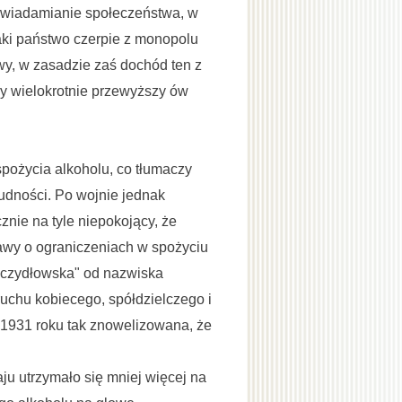
uświadamianie społeczeństwa, w
aki państwo czerpie z monopolu
wy, w zasadzie zaś dochód ten z
y wielokrotnie przewyższy ów
pożycia alkoholu, co tłumaczy
udności. Po wojnie jednak
nie na tyle niepokojący, że
awy o ograniczeniach w spożyciu
oczydłowska" od nazwiska
ruchu kobiecego, spółdzielczego i
 1931 roku tak znowelizowana, że
u utrzymało się mniej więcej na