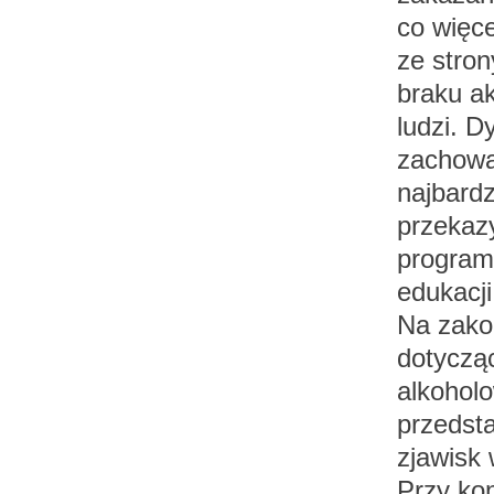
co więce
ze stron
braku ak
ludzi. 
zachowa
najbard
przekaz
program
edukacji
Na zako
dotyczą
alkohol
przedst
zjawisk
Przy ko