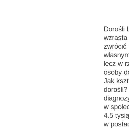
Dorośli 
wzrasta
zwrócić 
własnym
lecz w r
osoby do
Jak kszta
dorośli?
diagnoz
w społec
4.5 tys
w postac