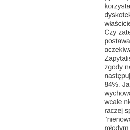
korzysta
dyskotek
właścicie
Czy zat
postawa
oczekiw
Zapytal
zgody na
następuj
84%. Jak
wychowa
wcale ni
raczej 
"nienow
młodym 