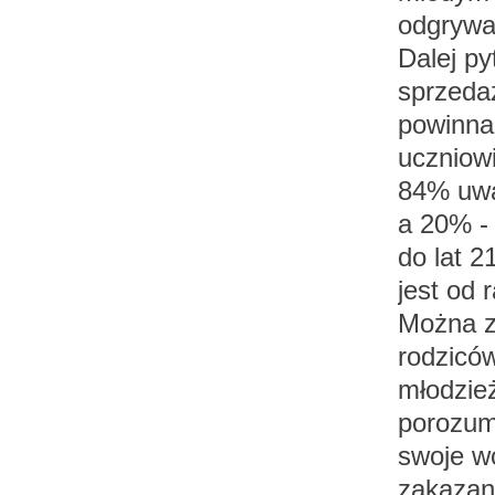
odgrywa
Dalej p
sprzedaż
powinna
uczniowi
84% uważ
a 20% - 
do lat 2
jest od 
Można z
rodziców
młodzie
porozum
swoje wc
zakazan