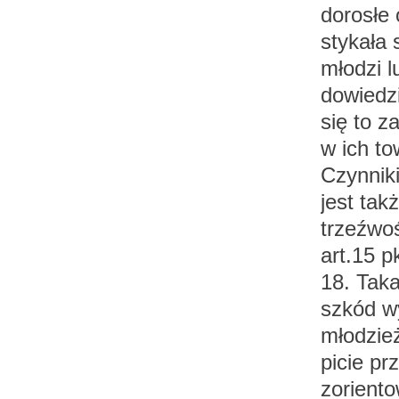
dorosłe
stykała 
młodzi l
dowiedz
się to z
w ich to
Czynniki
jest ta
trzeźwoś
art.15 p
18. Tak
szkód w
młodzież
picie pr
zoriento