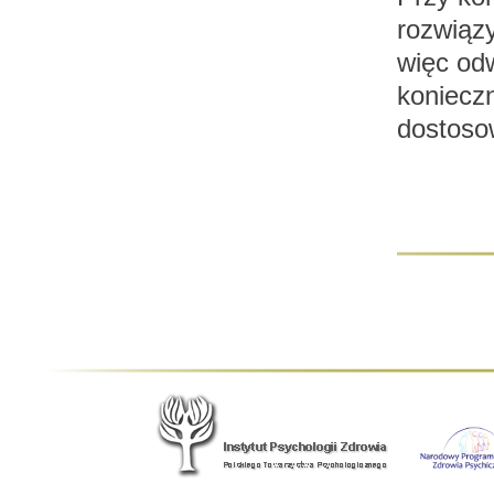
rozwiąz
więc od
konieczn
dostosow