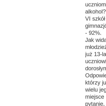
uczniom 
alkohol?
VI szkó
gimnazj
- 92%.
Jak wida
młodzie
już 13-l
uczniowi
dorosłym
Odpowie
którzy j
wielu j
miejsce 
pytanie,