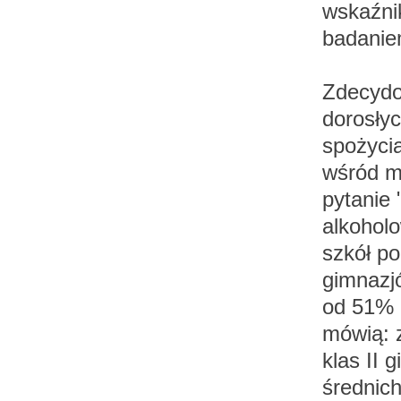
wskaźni
badanie
Zdecydo
dorosły
spożyci
wśród mł
pytanie 
alkoholo
szkół p
gimnazjó
od 51% d
mówią: 
klas II 
średnic