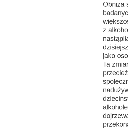
Obniża s
badanych
większoś
z alkoh
nastąpi
dzisiejs
jako oso
Ta zmian
przecież
społecz
nadużyw
dzieciń
alkohole
dojrzewa
przekona