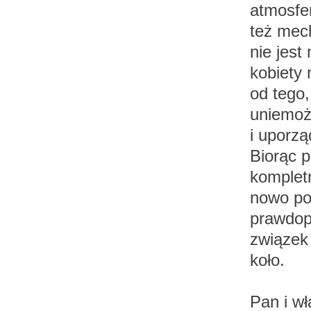
atmosfe
też mec
nie jest
kobiety 
od tego,
uniemoż
i uporzą
Biorąc 
komplet
nowo po
prawdop
związek 
koło.
Pan i w