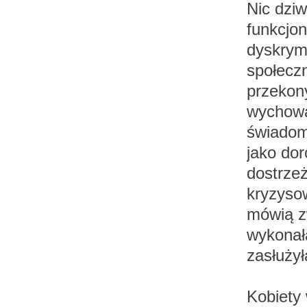
Nic dziw
funkcjon
dyskrym
społeczn
przekon
wychowa
świadomo
jako dor
dostrze
kryzysow
mówią z
wykonała
zasłużył
Kobiety 