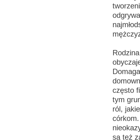
tworzeni
odgrywał
najmłods
mężczyz
Rodzina 
obyczaje
Domaga s
domowni
często f
tym gru
ról, jak
córkom.
nieokazy
są też 