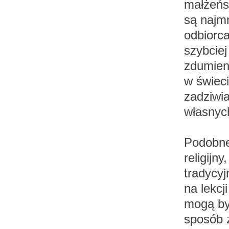
małżeńsk
są najmn
odbiorca
szybciej
zdumien
w świeci
zadziwi
własnyc
Podobne
religijn
tradycy
na lekcj
mogą by
sposób 