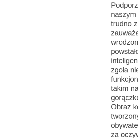
Podporz
naszym 
trudno z
zauważaj
wrodzon
powstał
intelige
zgoła n
funkcjo
takim na
gorączk
Obraz ko
tworzon
obywate
za oczy