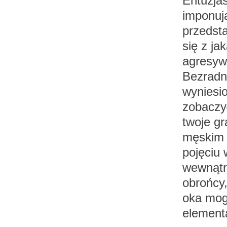
Entuzjaś
imponuj
przedsta
się z ja
agresyw
Bezradn
wyniesi
zobaczył
twoje gr
męskim 
pojęciu 
wewnątrz
obrońcy,
oka mog
element