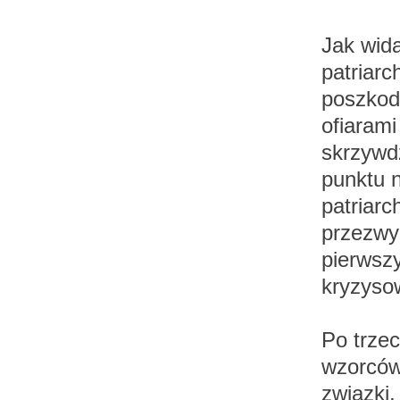
Jak wid
patriar
poszkod
ofiarami
skrzywdz
punktu n
patriarc
przezwy
pierwszy
kryzyso
Po trzec
wzorców
związki