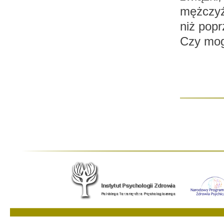
mężczyźn
niż popr
Czy mog