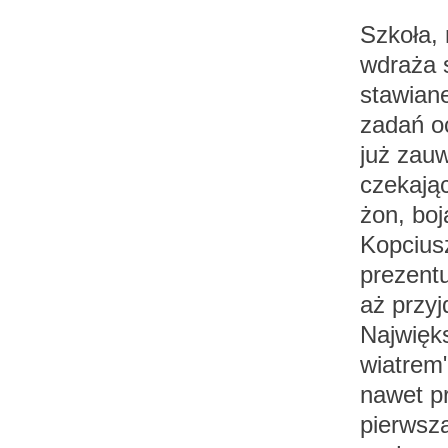
Szkoła,
wdraża s
stawiane
zadań oc
już zauw
czekają
żon, boj
Kopciusz
prezentu
aż przyj
Najwięk
wiatrem"
nawet pr
pierwszą