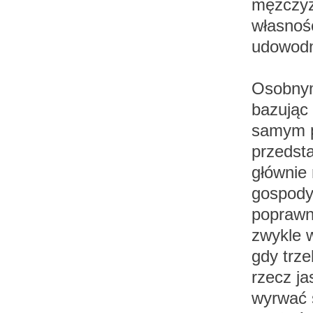
mężczyzn
własnoś
udowodn
Osobnym
bazując 
samym pr
przedsta
głównie 
gospodyn
poprawne
zwykle 
gdy trze
rzecz j
wyrwać s