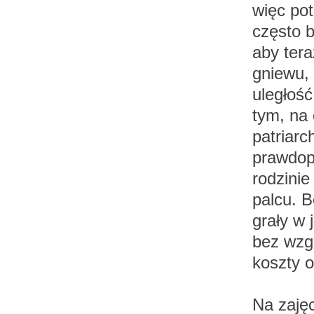
więc po
często b
aby ter
gniewu, 
uległość
tym, na 
patriar
prawdop
rodzini
palcu. B
grały w 
bez wzg
koszty o
Na zaję