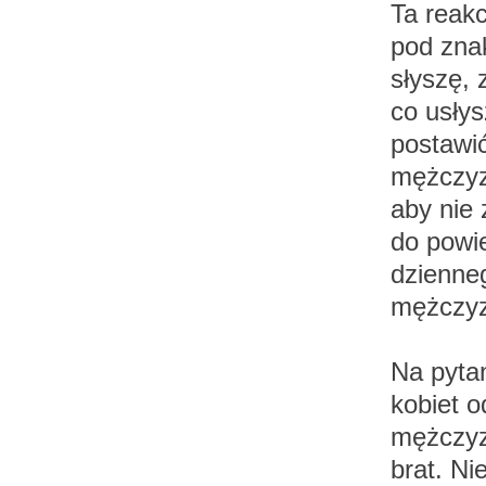
Ta reak
pod zna
słyszę, 
co usłys
postawić
mężczyzn
aby nie
do powi
dzienne
mężczyz
Na pyta
kobiet o
mężczyzn
brat. Ni