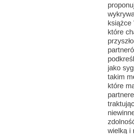
proponu
wykrywa
książce 
które ch
przyszł
partner
podkreśl
jako syg
takim m
które ma
partner
traktują
niewinne
zdolność
wielką i