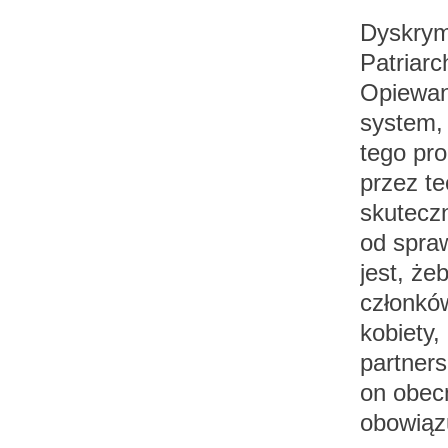
Dyskrym
Patriarc
Opiewan
system,
tego pro
przez t
skutecz
od spra
jest, że
członków
kobiety,
partners
on obecn
obowiązuj