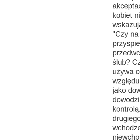
akcepta
kobiet n
wskazuj
"Czy na
przyspi
przedwc
ślub? Cz
używa o
względu 
jako do
dowodzi,
kontrolą
drugieg
wchodze
niewcho