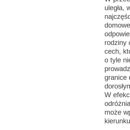
uległa, 
najczęśc
domowej,
odpowied
rodziny 
cech, kt
o tyle n
prowadz
granice 
dorosły
W efekc
odróżnia
może wpl
kierunk