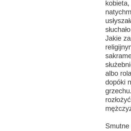
kobieta
natychmi
usłysza
słuchało
Jakie z
religijn
sakramen
służebni
albo rol
dopóki n
grzechu
rozłożyć
mężczyz
Smutne 