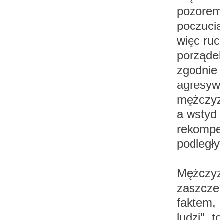
pozorem
poczuci
więc ruc
porząde
zgodnie
agresywn
mężczyz
a wstyd
rekompe
podległy
Mężczyz
zaszczep
faktem, 
ludzi", 