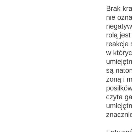
Brak kr
nie ozn
negatyw
rolą jes
reakcje 
w który
umiejętn
są natom
żoną i m
posiłków
czyta ga
umiejęt
znaczni