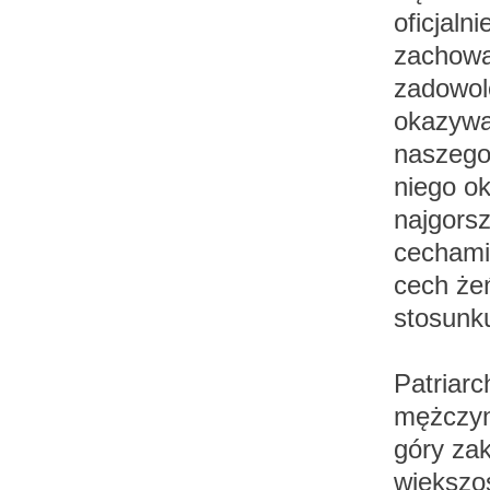
oficjal
zachowań
zadowol
okazywan
naszego
niego ok
najgorsz
cechami 
cech że
stosunku
Patriarc
mężczyna
góry zak
większo