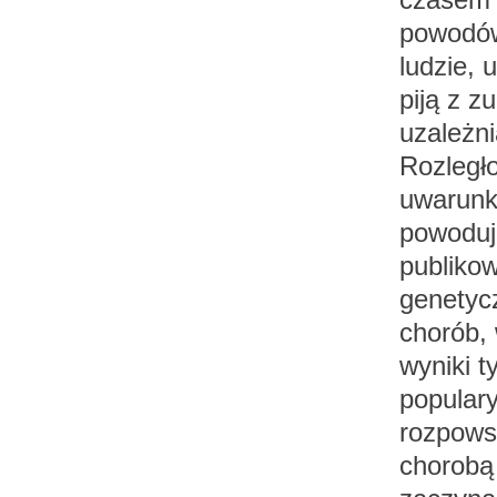
powodów
ludzie, 
piją z z
uzależni
Rozległ
uwarunk
powoduje
publiko
genetyc
chorób,
wyniki t
popular
rozpowsz
chorobą 