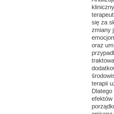
kliniczn
terapeu
się za 
zmiany 
emocjon
oraz um
przypad
traktowa
dodatko
środowi
terapii 
Dlatego 
efektów 
porządku
opisana 