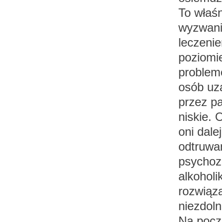
To właśn
wyzwanie
leczeni
poziomi
problem
osób uz
przez p
niskie. 
oni dale
odtruwan
psychoz
alkoholi
rozwiąz
niezdoln
Na pocz