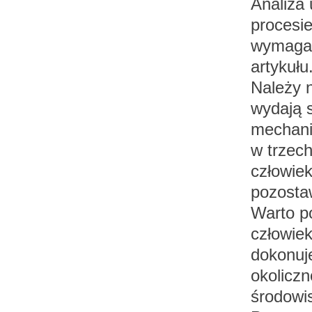
Analiza 
procesie
wymaga 
artykułu
Należy n
wydają s
mechani
w trzec
człowiek
pozostaw
Warto po
człowie
dokonuj
okoliczn
środowi