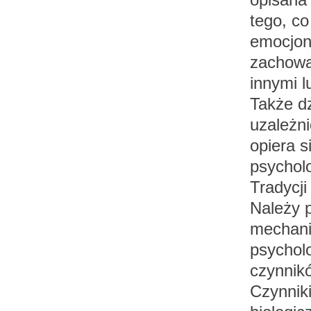
tego, co
emocjon
zachowa
innymi l
Także d
uzależn
opiera 
psycholo
Tradycj
Należy p
mechani
psycholo
czynnikó
Czynniki