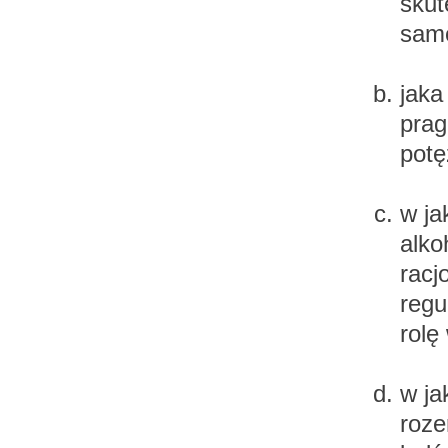
skut
sam
jaka
prag
potę
w ja
alko
racj
regu
rolę
w ja
roze