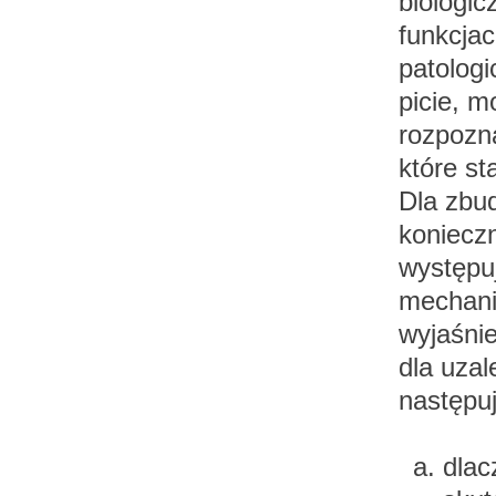
biologic
funkcja
patologi
picie, 
rozpozna
które st
Dla zbud
koniecz
występu
mechani
wyjaśni
dla uza
następu
dlac