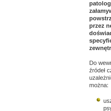
patolog
załamyw
powstrz
przez n
doświad
specyfi
zewnętr
Do wewn
źródeł 
uzależni
można:
us
ps