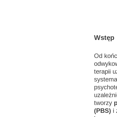
Wstęp
Od końc
odwykow
terapii 
systema
psychot
uzależni
tworzy
(PBS)
i 