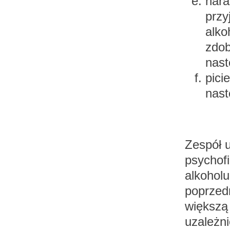
nara
przy
alko
zdob
nast
pici
nast
Zespół 
psychofi
alkohol
poprzedn
większą
uzależn