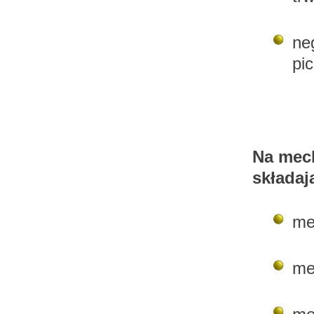
ne
pic
Na mech
składają
me
me