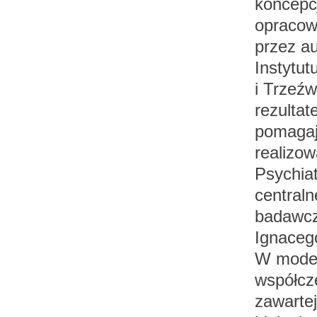
koncepc
opracow
przez a
Instytut
i Trzeźw
rezulta
pomagaj
realizow
Psychiat
central
badawcz
Ignaceg
W model
współcz
zawarte