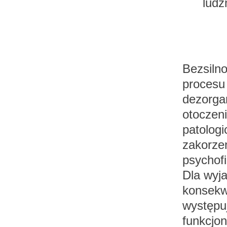
ludź
Bezsiln
procesu
dezorgan
otoczeni
patolog
zakorze
psychofi
Dla wyj
konsekwe
występu
funkcjo