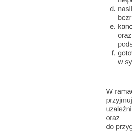
nasi
bezr
konc
oraz
pods
goto
w sy
W ramac
przyjmu
uzależni
oraz
do przy