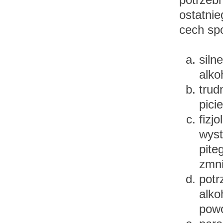
ostatnie
cech sp
siln
alko
trud
pici
fizj
wyst
pite
zmni
potr
alko
powo