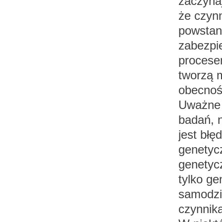
zaczynaj
że czyn
powstani
zabezpie
procesem
tworzą 
obecnośc
Uważne 
badań, n
jest błę
genetycz
genetycz
tylko ge
samodzie
czynnika