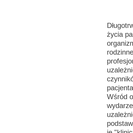
Długotr
życia pa
organizm
rodzinne
profesj
uzależn
czynnik
pacjenta
Wśród o
wydarze
uzależn
podstaw
je "klin