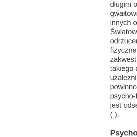
długim o
gwałtow
innych 
Światow
odrzucen
fizyczn
zakwest
takiego 
uzależni
powinno
psycho-f
jest od
( ).
Psycho