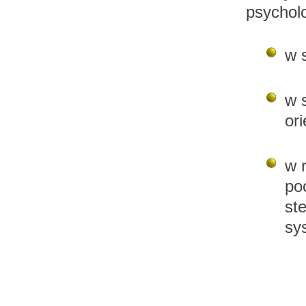
psychol
w 
w 
or
w 
po
st
sy