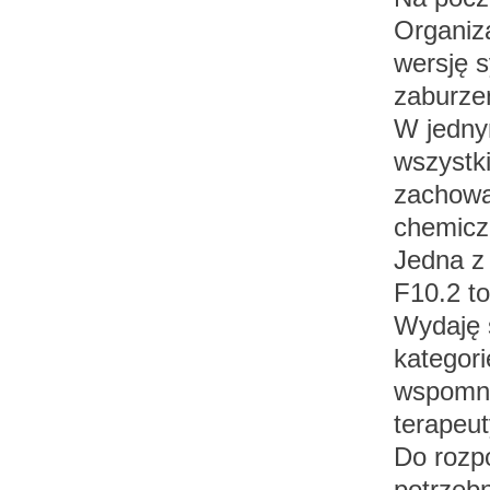
Organiz
wersję s
zaburze
W jedny
wszystki
zachowa
chemicz
Jedna z
F10.2 to
Wydaję 
kategor
wspomni
terapeu
Do rozp
potrzebn