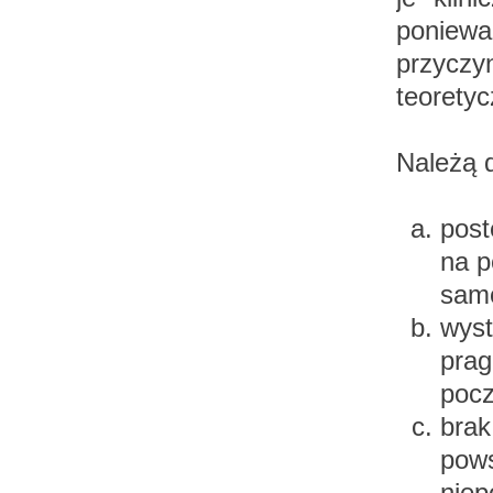
poniewa
przyczy
teoretyc
Należą d
post
na p
sam
wyst
prag
pocz
brak
pows
niep