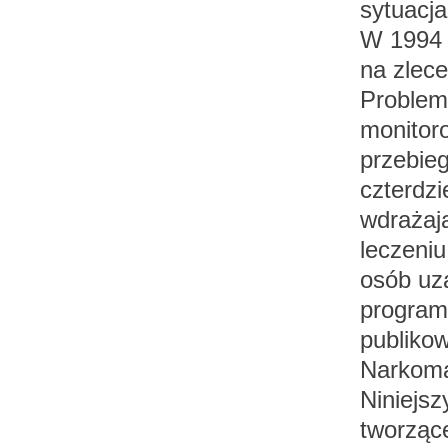
sytuacja
W 1994 r
na zlec
Problem
monitor
przebieg
czterdz
wdrażaj
leczeniu
osób uza
program
publiko
Narkoma
Niniejsz
tworząc