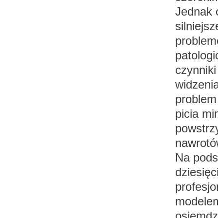
Jednak o
silniejs
problem
patolog
czynniki
widzenia
problem
picia mi
powstrzy
nawrotów
Na pods
dziesięc
profesjo
modelem
osiemdzi