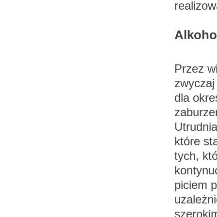
realizo
Alkohol
Przez wi
zwyczaj
dla okre
zaburze
Utrudnia
które st
tych, k
kontynu
piciem p
uzależni
szeroki