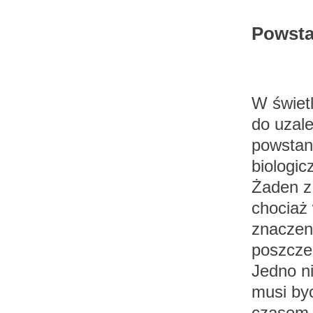
Powsta
W świetl
do uzale
powstan
biologic
Żaden z 
chociaż
znaczen
poszcze
Jedno ni
musi by
czasem 