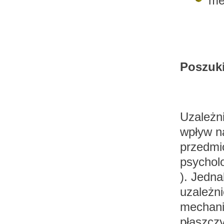
me
Poszuki
Uzależni
wpływ na
przedmi
psycholo
). Jedn
uzależni
mechani
płaszczy