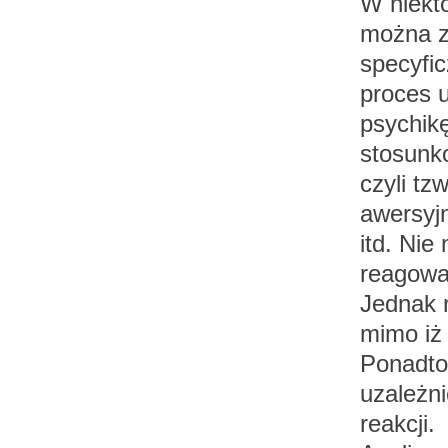
W niekt
można z
specyfic
proces u
psychikę
stosunko
czyli tz
awersyjn
itd. Nie
reagowan
Jednak r
mimo iż 
Ponadto 
uzależni
reakcji.