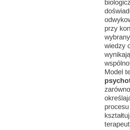
biologic
doświadc
odwyko
przy kon
wybrany
wiedzy o
wynikaj
wspólno
Model t
psychot
zarówno
określaj
procesu 
kształtu
terapeut