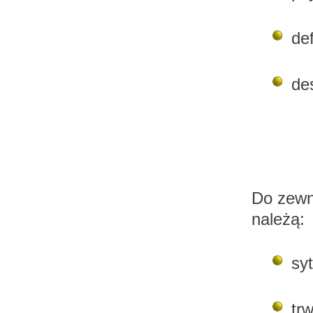
de
de
Do zewn
należą:
sy
tr