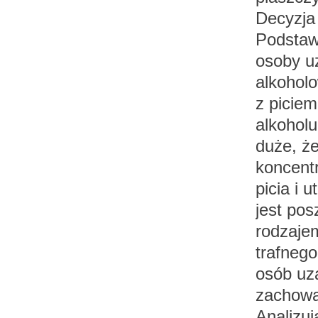
Decyzja
Podstaw
osoby u
alkohol
z piciem
alkoholu
duże, ż
koncent
picia i
jest pos
rodzaje
trafnego
osób uz
zachow
Analizuj