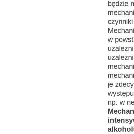
będzie 
mechani
czynnik
Mechani
w powst
uzależn
uzależni
mechani
mechani
je zdec
występu
np. w ne
Mechani
intens
alkohol