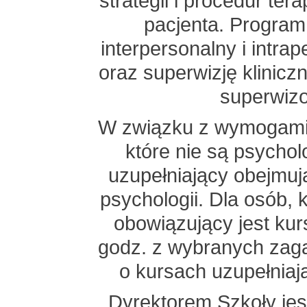
strategii i procedur te
pacjenta. Program 
interpersonalny i intrap
oraz superwizję klinicz
superwizo
W związku z wymogami 
które nie są psycho
uzupełniający obejmuj
psychologii. Dla osób, k
obowiązujący jest kur
godz. z wybranych zaga
o kursach uzupełnia
Dyrektorem Szkoły jes