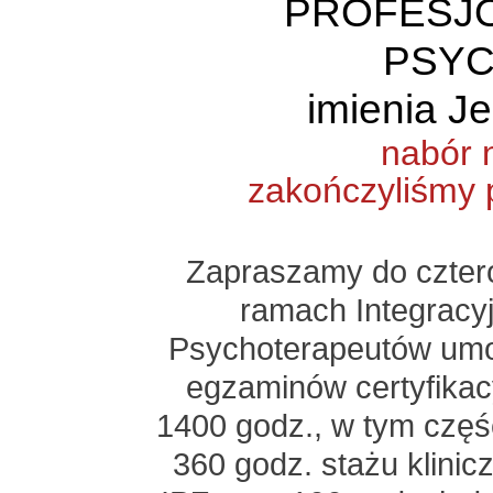
PROFESJ
PSYC
imienia J
nabór 
zakończyliśmy 
Zapraszamy do czterol
ramach Integracy
Psychoterapeutów umo
egzaminów certyfikac
1400 godz., w tym częś
360 godz. stażu klini