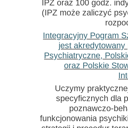
IPZ oraz 100 godz. indy
(IPZ może zaliczyć psy
rozpo
Integracyjny Pogram S
jest akredytowany
Psychiatryczne, Polsk
oraz Polskie Sto
In
Uczymy praktycznej 
specyficznych dla 
poznawczo-beha
funkcjonowania psychiki