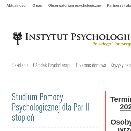
Aktualności
O nas
Obserwatorium psychologiczne
Partnerzy i a
Szkolenia
Ośrodek Psychoterapii
Przemoc domowa
Kryzysy oso
Studium Pomocy
Termin
Psychologicznej dla Par II
202
stopień
Osoby
wrz