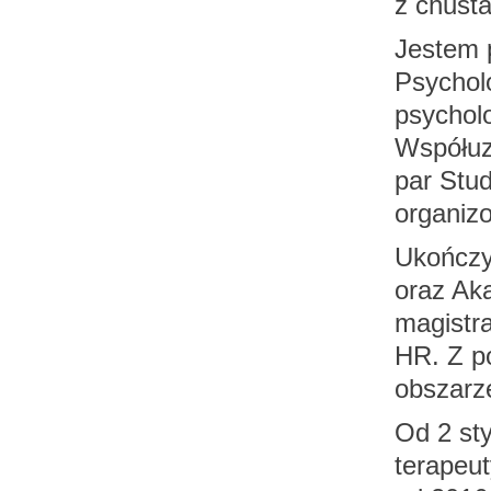
z chusta
Jestem 
Psychol
psycholo
Współuza
par Stu
organiz
Ukończy
oraz Ak
magistr
HR. Z p
obszarz
Od 2 st
terapeu