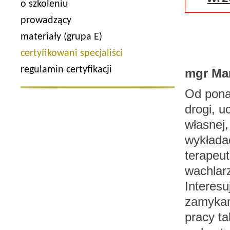
o szkoleniu
prowadzący
materiały (grupa E)
certyfikowani specjaliści
regulamin certyfikacji
mgr Ma
Od pona
drogi, u
własnej,
wykłada
terapeut
wachlar
Interesu
zamykam
pracy ta