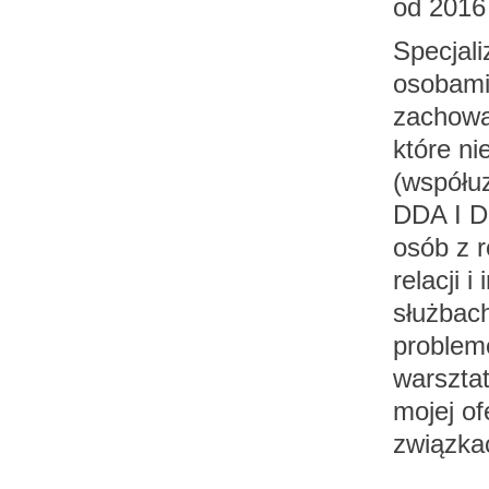
od 2016
Specjali
osobami
zachowa
które ni
(współu
DDA I D
osób z 
relacji
służbac
problem
warsztat
mojej o
związkac