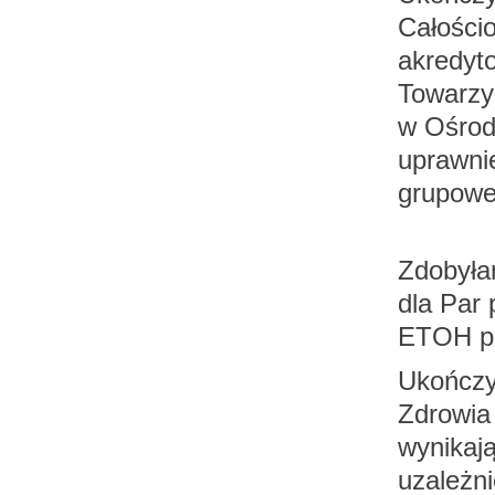
Całości
akredyt
Towarzy
w Ośrod
uprawnie
grupowej
Zdobyła
dla Par 
ETOH pod
Ukończy
Zdrowia
wynikają
uzależni