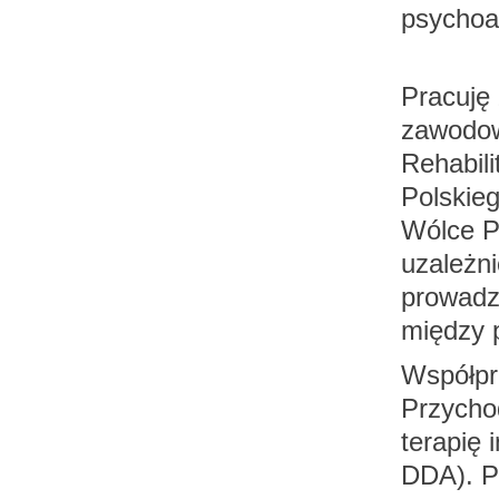
psychoa
Pracuję
zawodow
Rehabil
Polskie
Wólce Pr
uzależn
prowadz
między p
Współpr
Przycho
terapię
DDA). P