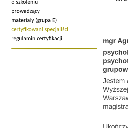
o szkoleniu
prowadzący
materiały (grupa E)
certyfikowani specjaliści
regulamin certyfikacji
mgr Ag
psycho
psychot
grupowy
Jestem 
Wyższej
Warszaw
magistra
Ukończy