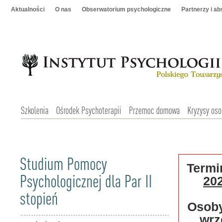
Aktualności
O nas
Obserwatorium psychologiczne
Partnerzy i a
Szkolenia
Ośrodek Psychoterapii
Przemoc domowa
Kryzysy oso
Studium Pomocy
Termin
Psychologicznej dla Par II
202
stopień
Osoby
wrz