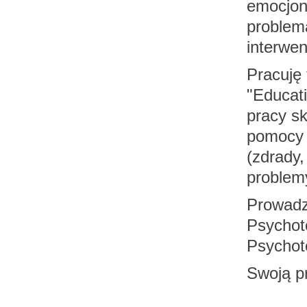
emocjon
problem
interwe
Pracuję
"Educati
pracy sk
pomocy 
(zdrady
problem
Prowadz
Psychot
Psychot
Swoją pr