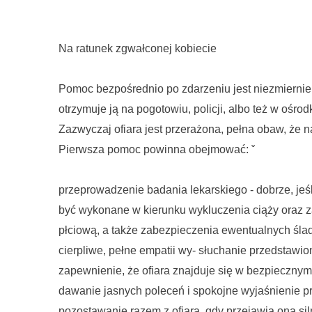
Na ratunek zgwałconej kobiecie
Pomoc bezpośrednio po zdarzeniu jest niezmiernie
otrzymuje ją na pogotowiu, policji, albo też w ośrod
Zazwyczaj ofiara jest przerażona, pełna obaw, że 
Pierwsza pomoc powinna obejmować: ˇ
przeprowadzenie badania lekarskiego - dobrze, jeśli
być wykonane w kierunku wykluczenia ciąży oraz 
płciową, a także zabezpieczenia ewentualnych śl
cierpliwe, pełne empatii wy- słuchanie przedstawion
zapewnienie, że ofiara znajduje się w bezpiecznym mi
dawanie jasnych poleceń i spokojne wyjaśnienie p
pozostawanie razem z ofiarą, gdy przejawia ona siln