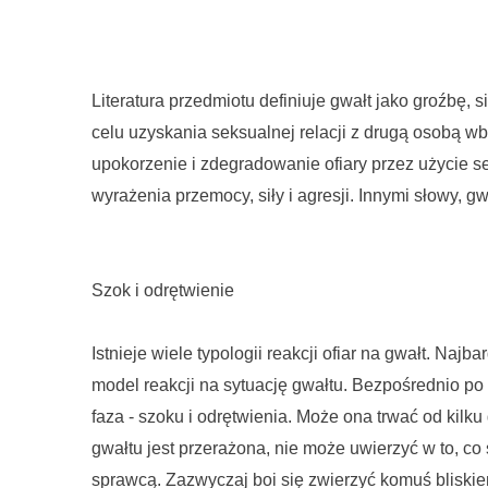
Literatura przedmiotu definiuje gwałt jako groźbę, s
celu uzyskania seksualnej relacji z drugą osobą wbre
upokorzenie i zdegradowanie ofiary przez użycie s
wyrażenia przemocy, siły i agresji. Innymi słowy, gwa
Szok i odrętwienie
Istnieje wiele typologii reakcji ofiar na gwałt. Najba
model reakcji na sytuację gwałtu. Bezpośrednio po
faza - szoku i odrętwienia. Może ona trwać od kilku
gwałtu jest przerażona, nie może uwierzyć w to, co 
sprawcą. Zazwyczaj boi się zwierzyć komuś bliskie