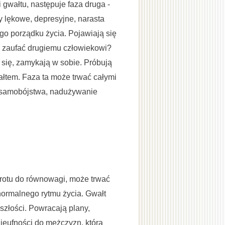
 gwałtu, następuje faza druga -
y lękowe, depresyjne, narasta
o porządku życia. Pojawiają się
na zaufać drugiemu człowiekowi?
ą się, zamykają w sobie. Próbują
tem. Faza ta może trwać całymi
a samobójstwa, nadużywanie
owrotu do równowagi, może trwać
normalnego rytmu życia. Gwałt
szłości. Powracają plany,
ieufności do mężczyzn, która