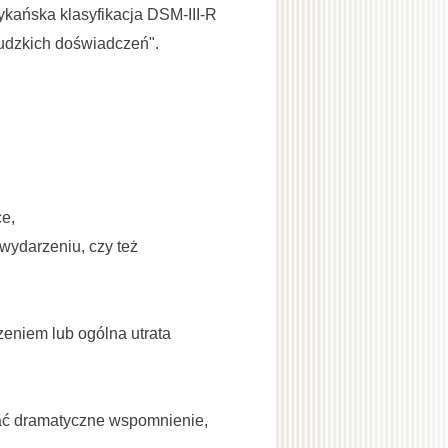
ykańska klasyfikacja DSM-III-R
ludzkich doświadczeń".
ce,
ydarzeniu, czy też
eniem lub ogólna utrata
łać dramatyczne wspomnienie,