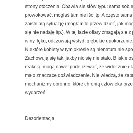
strony otoczenia. Obawia się słów typu: sama sobie
prowokować, mogłaś tam nie iść itp. A często sam
zaistniałą sytuację (mogłam to przewidzieć, jak m
się nie nadaję itp.). W tej fazie ofiary zmagają się
winy, lęku, odczuwają wstyd, głębokie upokorzenie
Niektóre kobiety w tym okresie są nienaturalnie spo
Zachowują się tak, jakby nic się nie stało. Bliski
reakcją, mogą nawet podejrzewać, że widocznie dla
mało znaczące doświadczenie. Nie wiedzą, że zapr
mechanizmy obronne, które chronią człowieka prz
wydarzeń.
Dezorientacja