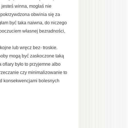
 jesteś winna, mogłaś nie
a pokrzywdzona obwinia się za
ogłam być taka naiwna, do niczego
 z poczuciem własnej bezradności,
.
kojne lub wręcz bez- troskie.
e osoby mogą być zaskoczone taką
 ofiary było to przyjemne albo
zeczanie czy minimalizowanie to
ed konsekwencjami bolesnych