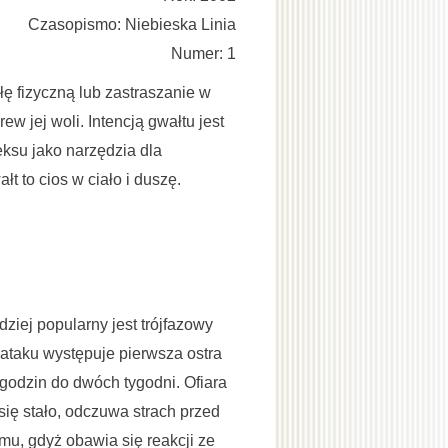
Czasopismo: Niebieska Linia
Numer: 1
iłę fizyczną lub zastraszanie w
w jej woli. Intencją gwałtu jest
eksu jako narzędzia dla
łt to cios w ciało i duszę.
rdziej popularny jest trójfazowy
 ataku występuje pierwsza ostra
 godzin do dwóch tygodni. Ofiara
się stało, odczuwa strach przed
mu, gdyż obawia się reakcji ze