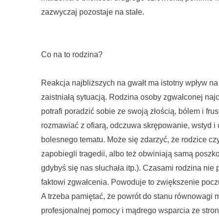
zazwyczaj pozostaje na stałe.
Co na to rodzina?
Reakcja najbliższych na gwałt ma istotny wpływ na t
zaistniałą sytuacją. Rodzina osoby zgwałconej najcz
potrafi poradzić sobie ze swoją złością, bólem i frus
rozmawiać z ofiarą, odczuwa skrępowanie, wstyd 
bolesnego tematu. Może się zdarzyć, że rodzice czy 
zapobiegli tragedii, albo też obwiniają samą posz
gdybyś się nas słuchała itp.). Czasami rodzina nie
faktowi zgwałcenia. Powoduje to zwiększenie poczuci
A trzeba pamiętać, że powrót do stanu równowagi 
profesjonalnej pomocy i mądrego wsparcia ze strony