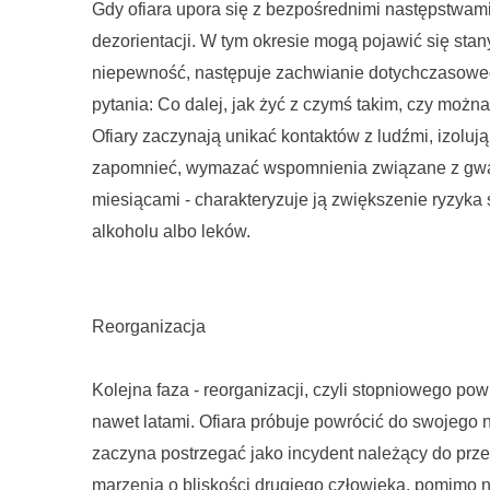
Gdy ofiara upora się z bezpośrednimi następstwami
dezorientacji. W tym okresie mogą pojawić się stan
niepewność, następuje zachwianie dotychczasoweg
pytania: Co dalej, jak żyć z czymś takim, czy moż
Ofiary zaczynają unikać kontaktów z ludźmi, izoluj
zapomnieć, wymazać wspomnienia związane z gwał
miesiącami - charakteryzuje ją zwiększenie ryzyk
alkoholu albo leków.
Reorganizacja
Kolejna faza - reorganizacji, czyli stopniowego p
nawet latami. Ofiara próbuje powrócić do swojego 
zaczyna postrzegać jako incydent należący do prze
marzenia o bliskości drugiego człowieka, pomimo n