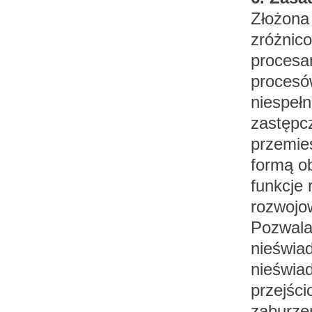
Złożona
zróżnico
procesa
procesó
niespełn
zastępcz
przemie
formą ob
funkcje 
rozwojow
Pozwala
nieświad
nieświad
przejśc
zaburzeń