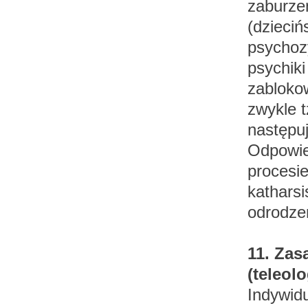
zaburzen
(dzieciń
psychoz
psychiki
zabloko
zwykle t
następu
Odpowie
procesie
katharsi
odrodze
11. Zas
(teleol
Indywidu