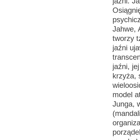
jaźni. J
Osiągnię
psychic
Jahwe, A
tworzy t
jaźni uj
transce
jaźni, j
krzyża, 
wieloos
model a
Junga, 
(mandal
organiza
porząde