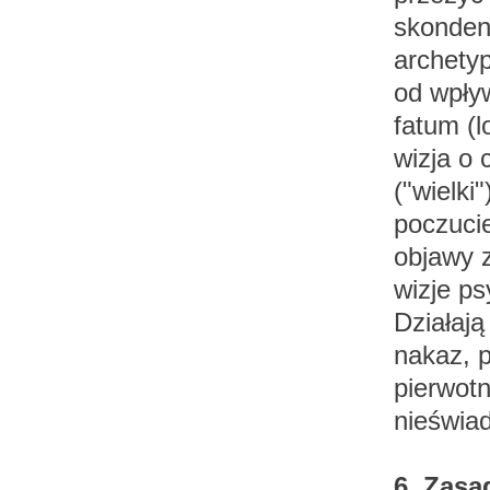
skonden
archety
od wpływ
fatum (l
wizja o
("wielki
poczuci
objawy z
wizje ps
Działają
nakaz, p
pierwot
nieświa
6. Zasa