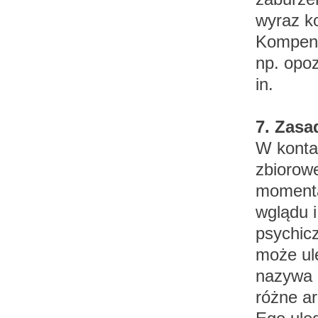
wyraz k
Kompens
np. opoz
in.
7. Zasa
W konta
zbiorow
momenta
wglądu 
psychic
może ule
nazywa o
różne ar