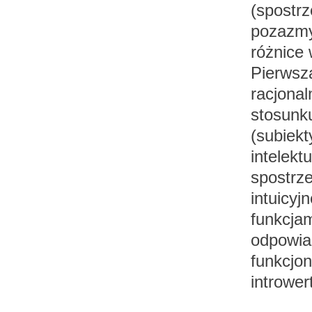
(spostrz
pozazmy
różnice 
Pierwsz
racjonal
stosunk
(subiek
intelekt
spostrz
intuicyj
funkcjam
odpowia
funkcjon
introwe