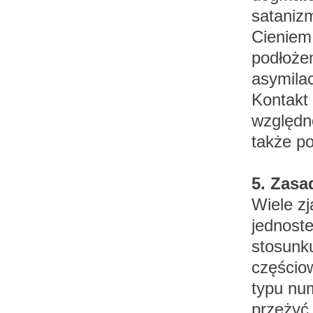
satanizm
Cieniem
podłoże
asymilac
Kontakt 
względn
także po
5. Zasa
Wiele zj
jednost
stosunk
częścio
typu nu
przeżyć 