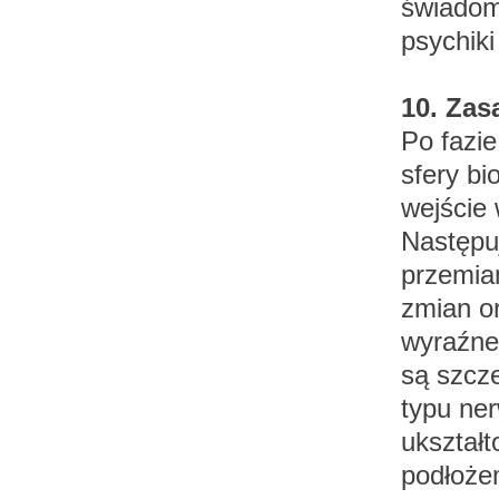
świadom
psychiki 
10. Zas
Po fazie
sfery bi
wejście 
Następuj
przemia
zmian or
wyraźne
są szcz
typu ner
ukształt
podłożem