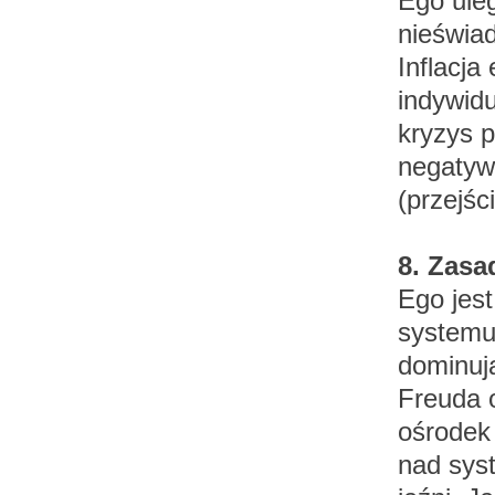
Ego ule
nieświa
Inflacj
indywidu
kryzys 
negatyw
(przejśc
8. Zasa
Ego jes
systemu 
dominuj
Freuda 
ośrodek 
nad sys