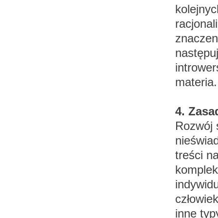
kolejnyc
racjonal
znaczen
następu
intrower
materia.
4. Zasa
Rozwój 
nieświad
treści 
komplek
indywid
człowiek
inne ty