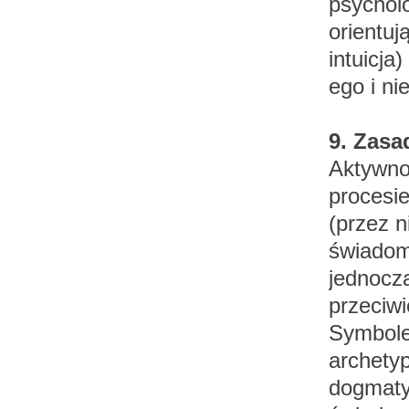
psycholo
orientuj
intuicja
ego i ni
9. Zasa
Aktywno
procesi
(przez 
świadomo
jednocz
przeciwi
Symbole 
archetyp
dogmaty 