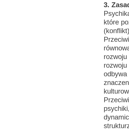
3. Zasa
Psychik
które p
(konflik
Przeciw
równowa
rozwoju 
rozwoju
odbywa 
znaczen
kulturo
Przeciw
psychik
dynamic
struktur