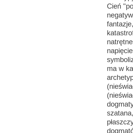
Cień "po
negatyw
fantazje
katastro
natrętne
napięcie
symboli
ma w każ
archetyp
(nieświa
(nieświ
dogmatyz
szatana,
płaszczyź
dogmatów