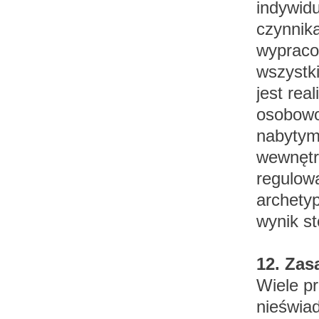
indywid
czynnik
wypraco
wszystk
jest rea
osobowo
nabytym 
wewnętr
regulow
archety
wynik st
12. Zas
Wiele p
nieświad