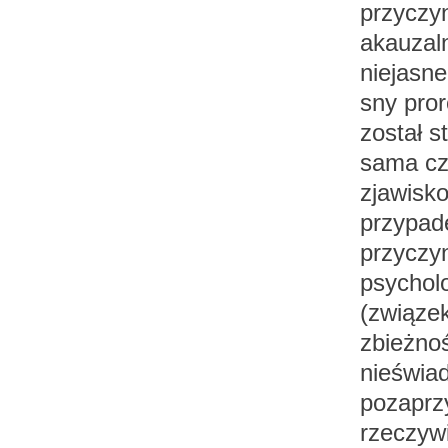
przyczy
akauzal
niejasne
sny pror
został s
sama cz
zjawisko
przypade
przyczyn
psychol
(związe
zbieżno
nieświa
pozaprz
rzeczywi