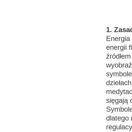
1. Zasa
Energia
energii f
źródłem 
wyobraź
symbole
dziełach
medytacy
sięgają
Symbole
dlatego 
regulacy