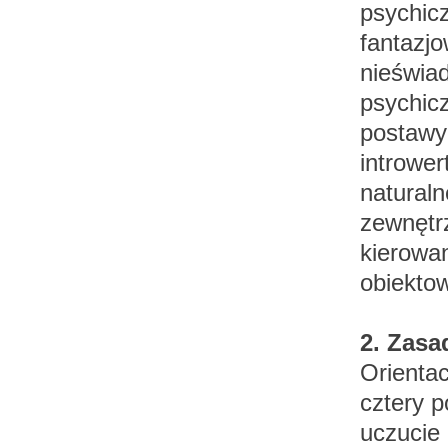
psychic
fantazjo
nieświad
psychicz
postawy
introwe
naturaln
zewnętrz
kierowan
obiekto
2. Zasa
Orientac
cztery p
uczucie 