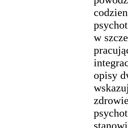
codzien
psychot
w szcze
pracują
integra
opisy d
wskazuj
zdrowi
psychot
stanow