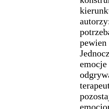
kierunk
autorzy
potrzeb
pewien 
Jednocz
emocje 
odgrywa
terapeu
pozosta
emocjon