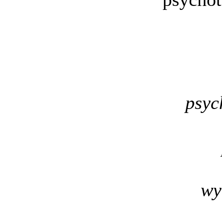
psyc
wy