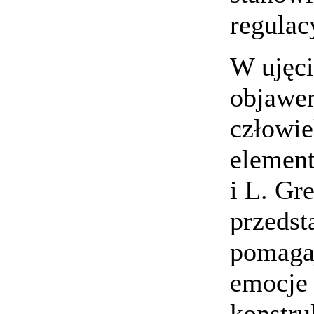
regulac
W ujęci
objawe
człowie
element
i L. Gr
przedst
pomagaj
emocje 
konstru