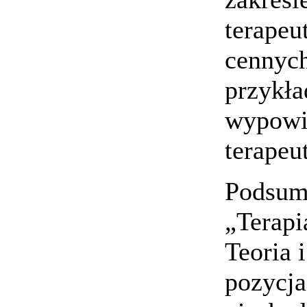
terapeu
cennyc
przykła
wypowie
terapeu
Podsum
„Terapi
Teoria 
pozycja