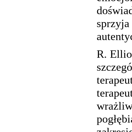
doświad
sprzyja
autentyc
R. Elli
szczegó
terapeu
terapeu
wrażliw
pogłębi
zakresi