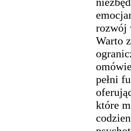
niezbęd
emocja
rozwój 
Warto z
ogranic
omówien
pełni f
oferują
które m
codzien
psychot